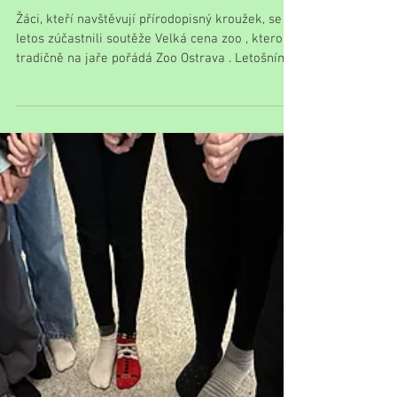
Úspěch našich žáků ve Velké
ceně zoo a zajímavý
biologický den v ostravské
zoo
Žáci, kteří navštěvují přírodopisný kroužek, se i
letos zúčastnili soutěže Velká cena zoo , kterou
tradičně na jaře pořádá Zoo Ostrava . Letošním
tématem soutěže byly invazní organismy . Naši
školu reprezentovala dvě pětičlenná družstva .
Velkého úspěchu dosáhlo družstvo starších žáků,
které se probojovalo až do finále , jež proběhlo v
sobotu 28. března . V silné konkurenci nakonec
naši soutěžící obsadili 9. místo , což je výborný
výsledek a zaslouží si velkou pochvalu. Ve