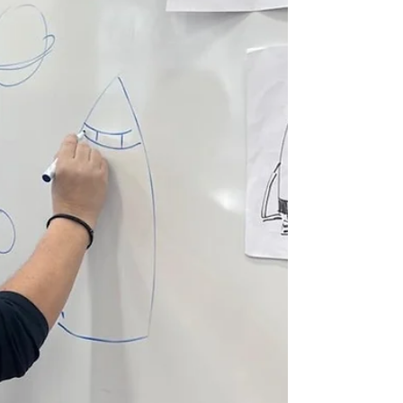
průměrně 50 dětí. "Downíky" poznáme na první
pohled, jsou jiní než všichni ostatní.