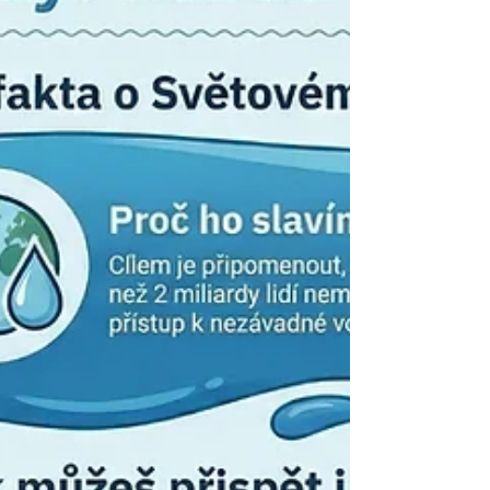
malovaly vesmír
Naši školu navštívil malíř pan Dostál, který děti
zasvětil do tajů umění. Společně vytvořili úžasný
obraz vesmíru – nechyběly na něm barevné
planety, raketa ani kosmonaut. Děti si
vyzkoušely nové techniky a domů si odnesly
velký zážitek. Panu malíři děkujeme za
inspirativní dopoledne! Lucie Zahnašová