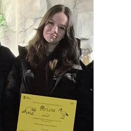
nocováním v knihovně. Všem se akce líbila a
děkují zaměstnancům knihovny, starším
spolužákům za přípravu. Žáci 5.B