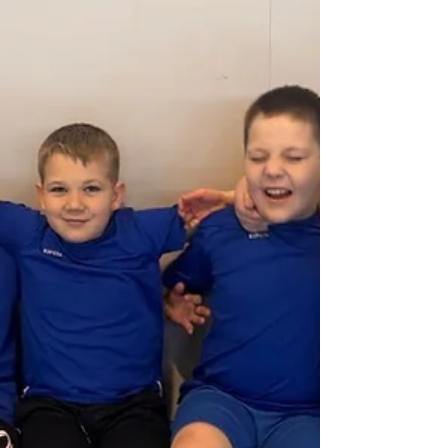
aktivitami
Dne 22. března si celý svět připomíná Světový
den vody. Tento významný den byl vyhlášen
Organizací spojených národů na základě
doporučení Konference OSN o životním prostředí
a rozvoji v roce 1992 a každoročně se slaví od
roku 1993. Jeho cílem je upozornit na význam
sladké vody, na potřebu její ochrany a také na to,
že pro mnoho lidí na světě stále není přístup k
bezpečné vodě samozřejmostí. Do připomenutí
tohoto dne se zapojila také naše škola. V týdnu
od 16. do 20. března