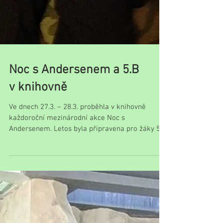
Noc s Andersenem a 5.B
v knihovně
Ve dnech 27.3. – 28.3. proběhla v knihovně
každoroční mezinárodní akce Noc s
Andersenem. Letos byla připravena pro žáky 5.B
třídy naší školy. Místo tradičního čtení a
besedování se celý večer prolínal Vesmírem.
Skupiny plnily úkoly, týmově spolupracovaly a
vše si značily do vesmírného pasu. Odměnou
byly znalosti, sladkosti a dobrodružství s