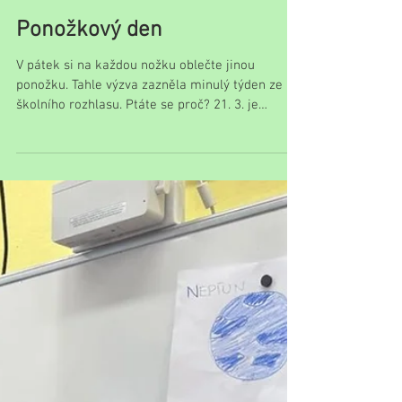
Ponožkový den
V pátek si na každou nožku oblečte jinou
ponožku. Tahle výzva zazněla minulý týden ze
školního rozhlasu. Ptáte se proč? 21. 3. je
Světový den Downova syndromu (a z něho
vyplývající Ponožkový den). Zvolené datum nemá
nic společného s 1. jarním dnem. Bylo stanoveno
proto, že Downův syndrom je způsoben
ztrojením 21. chromozomu, což způsobuje
vrozenou vadu, se kterou se ročně v ČR narodí