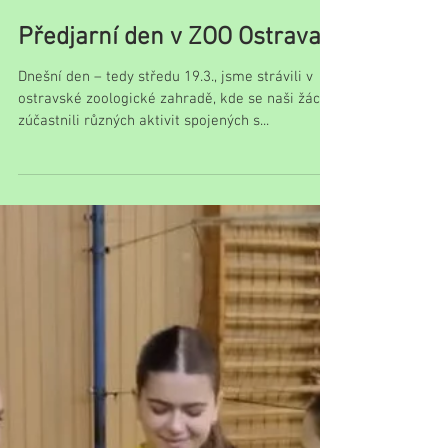
Předjarní den v ZOO Ostrava
Dnešní den – tedy středu 19.3., jsme strávili v
ostravské zoologické zahradě, kde se naši žáci
zúčastnili různých aktivit spojených s...