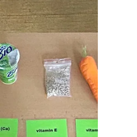
dívek
Ve čtvrtek 13. března se v tělocvičně ZŠ
Moravská konalo Městské kolo ve volejbalu
dívek. Turnaje se zúčastnilo 7 škol, které byly...