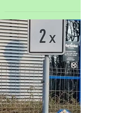
Andersenem
Noc s Andersenem je každoroční mezinárodní
akce, během níž knihovny, školy, kluby či dětské
domovy v Čechách, Evropě a zámoří otevírají...