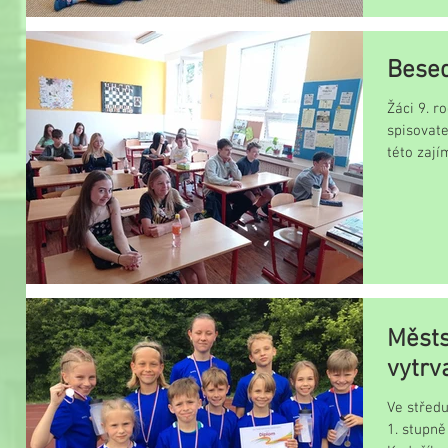
Besed
Žáci 9. 
spisovat
této zají
napsal již.
Městs
vytrv
Ve středu
1. stupně