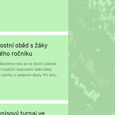
ostní oběd s žáky
ého ročníku
školního roku se ve školní jídelně
l tradiční slavnostní oběd žáků
ročníku s vedením školy. Při této...
enisový turnaj ve