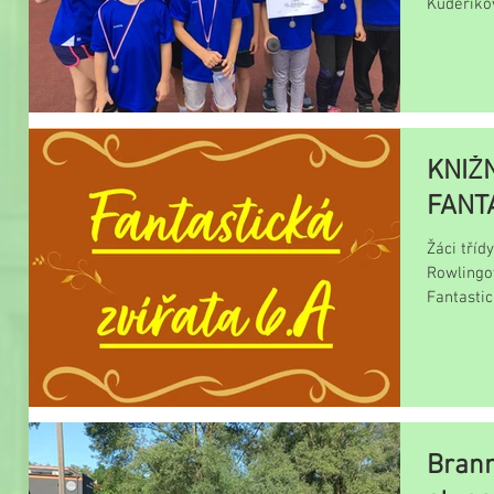
Kudeříkov
KNIŽN
FANTA
Žáci třídy
Rowlingov
Fantastic
jsme...
Brann