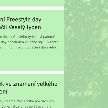
ní Freestyle day
čil Veselý týden
m dnem Veselého týdne byl páteční
 day neboli den volného stylu. V tento
ichni mohli zvolit oblečení dle svého...
ek ve znamení velkého
ení
 bylo téma čtvrtečního pokračování
týdne. Takže dnes se žáci, a nejen