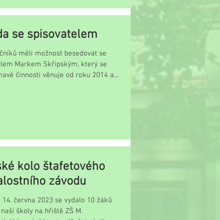
a se spisovatelem
ročníků měli možnost besedovat se
elem Markem Skřipským, který se
mavé činnosti věnuje od roku 2014 a
..
ké kolo štafetového
alostního závodu
 14. června 2023 se vydalo 10 žáků
 naší školy na hřiště ZŠ M.