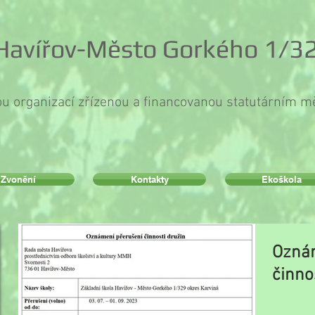
 Havířov-Město Gorkého 1/32
ou organizací zřízenou a financovanou statutárním 
Zvonění
Kontakty
Ekoškola
Oznám
činno