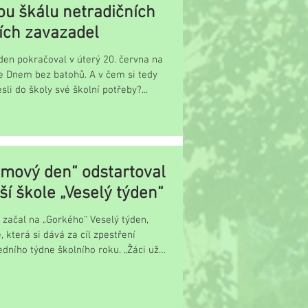
ou škálu netradičních
ích zavazadel
den pokračoval v úterý 20. června na
e Dnem bez batohů. A v čem si tedy
esli do školy své školní potřeby?...
mový den“ odstartoval
ší škole „Veselý týden“
začal na „Gorkého“ Veselý týden,
, která si dává za cíl zpestření
dního týdne školního roku. „Žáci už