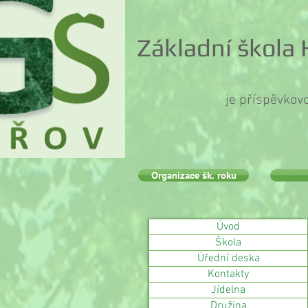
Základní škola
je příspěvkov
Organizace šk. roku
Úvod
Škola
Úřední deska
Kontakty
Jídelna
Družina