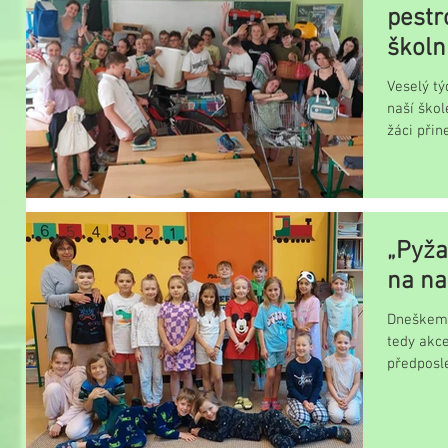
pestr
školn
Veselý tý
naší škol
žáci přin
„Pyža
na na
Dneškem 
tedy akce
předposle
bývají v...