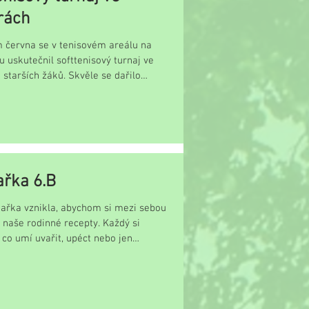
rách
 června se v tenisovém areálu na
uskutečnil softtenisový turnaj ve
 starších žáků. Skvěle se dařilo
řka 6.B
hařka vznikla, abychom si mezi sebou
 naše rodinné recepty. Každý si
, co umí uvařit, upéct nebo jen
..