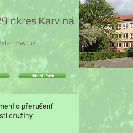
9 okres Karviná
městem Havířov
Jídelní lístek
ení o přerušení
sti družiny