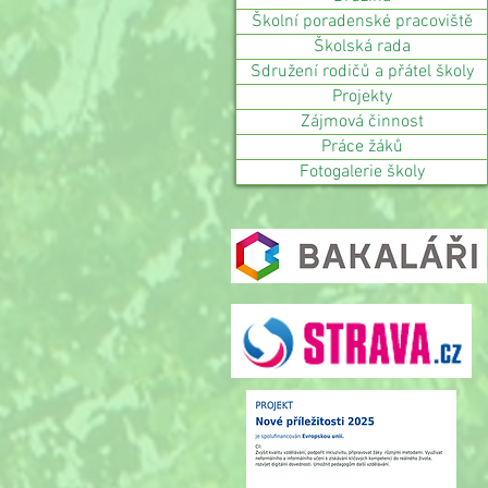
Školní poradenské pracoviště
Školská rada
Sdružení rodičů a přátel školy
Projekty
Zájmová činnost
Práce žáků
Fotogalerie školy