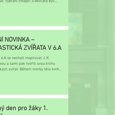
é. Vybraní chlapci a děvčata byli...
Í NOVINKA –
STICKÁ ZVÍŘATA V 6.A
 6.A se nechali inspirovat J. K.
ou a sami pak tvořili svou knihu
kých zvířat. Během tvorby této knihy
ý den pro žáky 1.