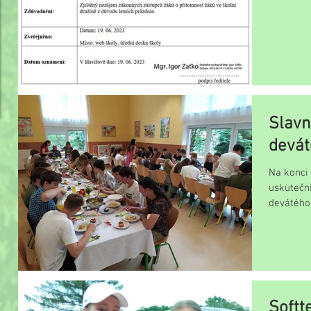
Slavn
devát
Na konci 
uskutečni
devátého 
Softt