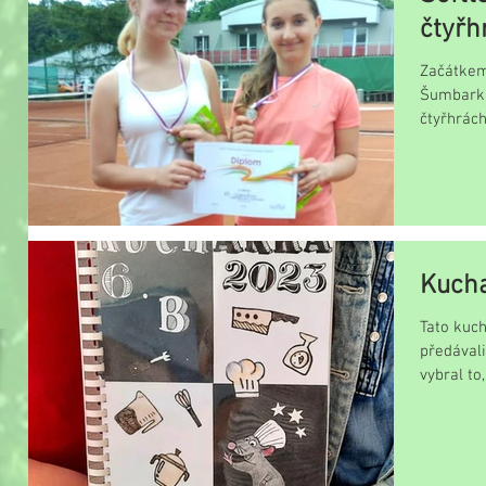
čtyřh
Začátkem
Šumbarku 
čtyřhrách
našim...
Kucha
Tato kuc
předávali
vybral to
připravit..