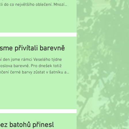
kli do co největšího oblečení. Mnozí...
jsme přivítali barevně
me rámci Veselého týdne
 doslova barevně. Pro dnešek totiž
čení černé barvy zůstat v šatníku a...
ez batohů přinesl