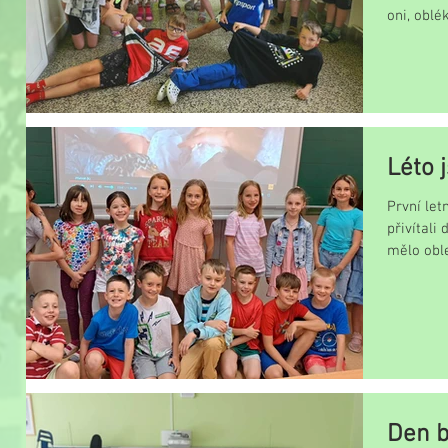
oni, oblé
Léto 
První letní den js
přivítali
mělo oble
Den b