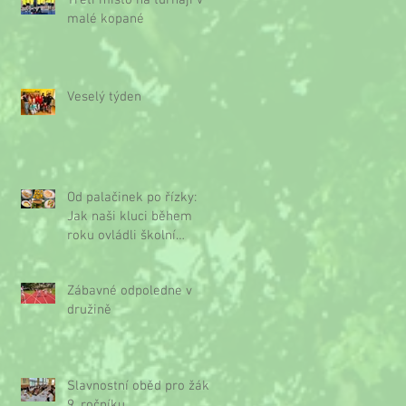
Třetí místo na turnaji v
malé kopané
Veselý týden
Od palačinek po řízky:
Jak naši kluci během
roku ovládli školní
kuchyňku
Zábavné odpoledne v
družině
Slavnostní oběd pro žáky
9. ročníku