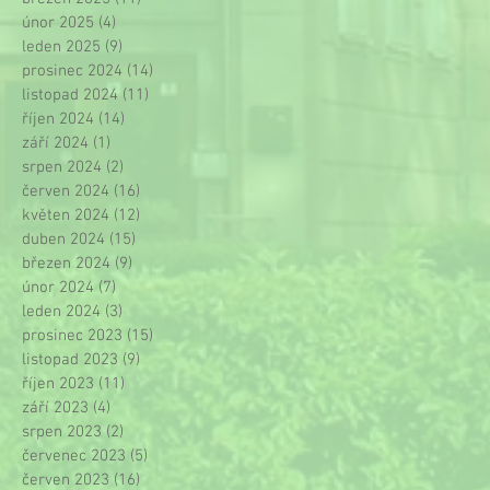
únor 2025
(4)
4 příspěvky
leden 2025
(9)
9 příspěvků
prosinec 2024
(14)
14 příspěvků
listopad 2024
(11)
11 příspěvků
říjen 2024
(14)
14 příspěvků
září 2024
(1)
1 příspěvek
srpen 2024
(2)
2 příspěvky
červen 2024
(16)
16 příspěvků
květen 2024
(12)
12 příspěvků
duben 2024
(15)
15 příspěvků
březen 2024
(9)
9 příspěvků
únor 2024
(7)
7 příspěvků
leden 2024
(3)
3 příspěvky
prosinec 2023
(15)
15 příspěvků
listopad 2023
(9)
9 příspěvků
říjen 2023
(11)
11 příspěvků
září 2023
(4)
4 příspěvky
srpen 2023
(2)
2 příspěvky
červenec 2023
(5)
5 příspěvků
červen 2023
(16)
16 příspěvků