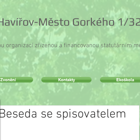
 Havířov-Město Gorkého 1/32
ou organizací zřízenou a financovanou statutárním 
Zvonění
Kontakty
Ekoškola
Beseda se spisovatelem