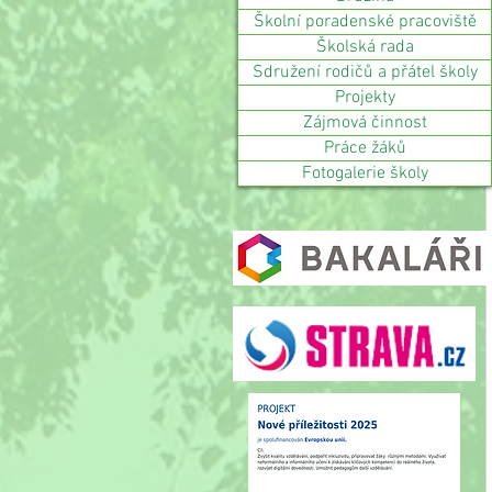
Školní poradenské pracoviště
Školská rada
Sdružení rodičů a přátel školy
Projekty
Zájmová činnost
Práce žáků
Fotogalerie školy