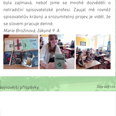
byla zajímavá, neboť jsme se mnohé dozvěděli o 
netradiční spisovatelské profesi. Zaujal mě rovněž 
spisovatelův krásný a srozumitelný projev, je vidět, že 
se slovem pracuje denně. 
Marie Brožinová, žákyně 9. A
Zobrazit vše
Nejnovější příspěvky