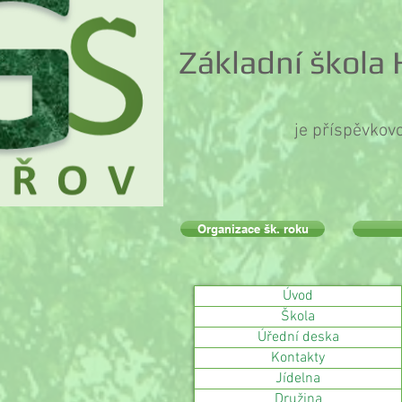
Základní škola
je příspěvkov
Organizace šk. roku
Úvod
Škola
Úřední deska
Kontakty
Jídelna
Družina