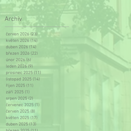
Archiv
červen 2026
(23)
23 příspěvků
květen 2026
(14)
14 příspěvků
duben 2026
(14)
14 příspěvků
březen 2026
(22)
22 příspěvků
únor 2026
(6)
6 příspěvků
leden 2026
(9)
9 příspěvků
prosinec 2025
(11)
11 příspěvků
listopad 2025
(14)
14 příspěvků
říjen 2025
(11)
11 příspěvků
září 2025
(1)
1 příspěvek
srpen 2025
(2)
2 příspěvky
červenec 2025
(1)
1 příspěvek
červen 2025
(8)
8 příspěvků
květen 2025
(17)
17 příspěvků
duben 2025
(13)
13 příspěvků
březen 2025
(11)
11 příspěvků