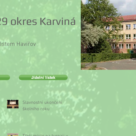
9 okres Karviná
městem Havířov
Jídelní lístek
Slavnostní ukončení
školního roku