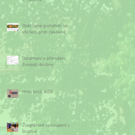
Opět jsme pomáhali se
sbírkou proti rakovině
Oznámení o přerušení
činnosti družiny
Hrou proti AIDS
Žonglérské vystoupení v
družině