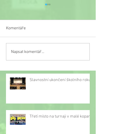
Komentáře
Veselý týden
Napsat komentář...
Třetí místo na turnaji v
malé kopané
Slavnostní ukončení školního roku
Třetí místo na turnaji v malé kopané