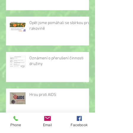
Opět jsme pomáhali se sbírkou proti
rakovině
Oznámení o přerušení činnosti
družiny
Hrou proti AIDS
Phone
Email
Facebook
Žonglérské vystoupení v družině