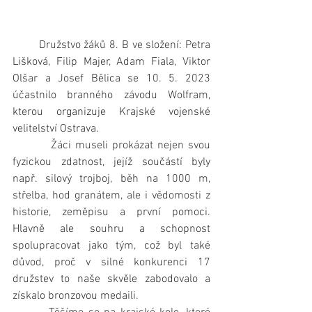
        Družstvo žáků 8. B ve složení: Petra 
Lišková, Filip Majer, Adam Fiala, Viktor 
Olšar a Josef Bělica se 10. 5. 2023 
účastnilo branného závodu Wolfram, 
kterou organizuje Krajské vojenské 
velitelství Ostrava. 
         Žáci museli prokázat nejen svou 
fyzickou zdatnost, jejíž součástí byly 
např. silový trojboj, běh na 1000 m, 
střelba, hod granátem, ale i vědomosti z 
historie, zeměpisu a první pomoci. 
Hlavně ale souhru a schopnost 
spolupracovat jako tým, což byl také 
důvod, proč v silné konkurenci 17 
družstev to naše skvěle zabodovalo a 
získalo bronzovou medaili. 