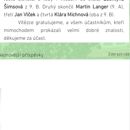
Šimsová
 z 9. B. Druhý skončil 
Martin Langer
 (9. A), 
třetí 
Jan Vlček
 a čtvrtá 
Klára Michnová
 (oba z 9. B).
       Vítězce gratulujeme, a všem účastníkům, kteří 
mimochodem prokázali velmi dobré znalosti, 
děkujeme za účast.
Zobrazit vše
Nejnovější příspěvky