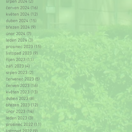
srpen 2024
(2)
2 příspěvky
červen 2024
(16)
16 příspěvků
květen 2024
(12)
12 příspěvků
duben 2024
(15)
15 příspěvků
březen 2024
(9)
9 příspěvků
únor 2024
(7)
7 příspěvků
leden 2024
(3)
3 příspěvky
prosinec 2023
(15)
15 příspěvků
listopad 2023
(9)
9 příspěvků
říjen 2023
(11)
11 příspěvků
září 2023
(4)
4 příspěvky
srpen 2023
(2)
2 příspěvky
červenec 2023
(5)
5 příspěvků
červen 2023
(16)
16 příspěvků
květen 2023
(13)
13 příspěvků
duben 2023
(8)
8 příspěvků
březen 2023
(12)
12 příspěvků
únor 2023
(14)
14 příspěvků
leden 2023
(3)
3 příspěvky
prosinec 2022
(11)
11 příspěvků
listopad 2022
(9)
9 příspěvků