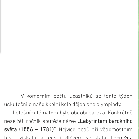
      V komorním počtu účastníků se tento týden 
uskutečnilo naše školní kolo dějepisné olympiády.
      Letošním tématem bylo období baroka. Konkrétně 
nese 50. ročník soutěže název 
„Labyrintem barokního 
světa (1556 – 1781)“
. Nejvíce bodů při vědomostním 
testu získala, a tedy i vítězem se stala, 
Leontýna 