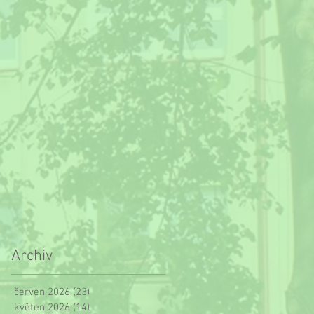
Archiv
červen 2026
(23)
23 příspěvků
květen 2026
(14)
14 příspěvků