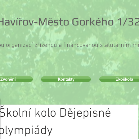
 Havířov-Město Gorkého 1/32
ou organizací zřízenou a financovanou statutárním 
Zvonění
Kontakty
Ekoškola
Školní kolo Dějepisné
olympiády