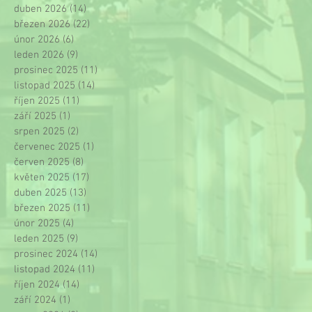
duben 2026
(14)
14 příspěvků
březen 2026
(22)
22 příspěvků
únor 2026
(6)
6 příspěvků
leden 2026
(9)
9 příspěvků
prosinec 2025
(11)
11 příspěvků
listopad 2025
(14)
14 příspěvků
říjen 2025
(11)
11 příspěvků
září 2025
(1)
1 příspěvek
srpen 2025
(2)
2 příspěvky
červenec 2025
(1)
1 příspěvek
červen 2025
(8)
8 příspěvků
květen 2025
(17)
17 příspěvků
duben 2025
(13)
13 příspěvků
březen 2025
(11)
11 příspěvků
únor 2025
(4)
4 příspěvky
leden 2025
(9)
9 příspěvků
prosinec 2024
(14)
14 příspěvků
listopad 2024
(11)
11 příspěvků
říjen 2024
(14)
14 příspěvků
září 2024
(1)
1 příspěvek