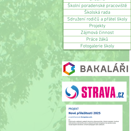
Školní poradenské pracoviště
Školská rada
Sdružení rodičů a přátel školy
Projekty
Zájmová činnost
Práce žáků
Fotogalerie školy