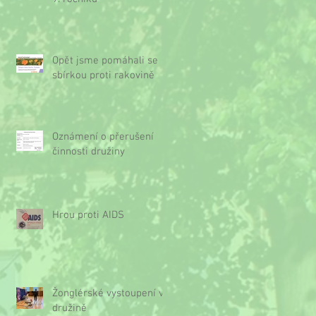
Opět jsme pomáhali se
sbírkou proti rakovině
Oznámení o přerušení
činnosti družiny
Hrou proti AIDS
Žonglérské vystoupení v
družině