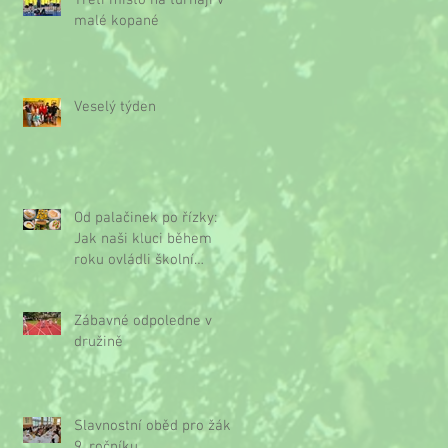
Třetí místo na turnaji v
malé kopané
Veselý týden
Od palačinek po řízky:
Jak naši kluci během
roku ovládli školní
kuchyňku
Zábavné odpoledne v
družině
Slavnostní oběd pro žáky
9. ročníku