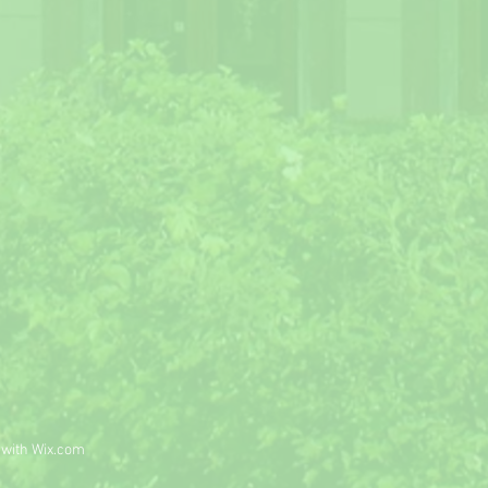
 with
Wix.com