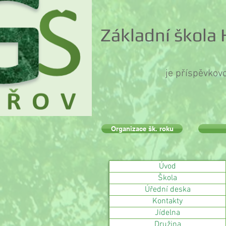
Základní škola
je příspěvkov
Organizace šk. roku
Úvod
Škola
Úřední deska
Kontakty
Jídelna
Družina