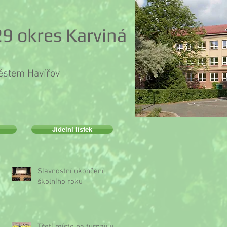
9 okres Karviná
městem Havířov
Jídelní lístek
Slavnostní ukončení
školního roku