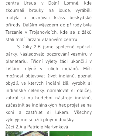
centra Ursus v Dolní Lomné, kde 
zkoumali brouky na louce, vyráběli 
motýla a poznávali krásy beskydské 
přírody. Dalším výjezdem do přírody byla 
Tarzanie v Trojanovicích, kde se z žáků 
stali malí Tarzani v lanovém centru. 
     S žáky 2.B jsme společně opékali 
párky. Následovalo pozorování vesmíru v 
planetáriu. Třídní výlety žáci ukončili v 
Liščím mlýně v rolích indiánů. Měli 
možnost objevovat život indiánů, poznat 
obydlí, ve kterých indiáni žili, vyrobit si 
indiánské čelenky, namalovat si obličej, 
zahrát si na hudební nástroje indiánů, 
zúčastnit se indiánských her, projet se na 
koni a zastřílet si lukem. Všechny 
výletyjsme si užili plnými doušky.
Žáci 2.A a Patricie Martynková