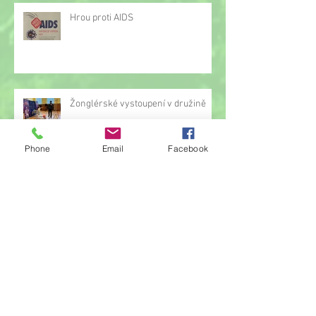
Hrou proti AIDS
Žonglérské vystoupení v družině
Phone
Email
Facebook
Archiv
červen 2026
(23)
23 příspěvků
květen 2026
(14)
14 příspěvků
duben 2026
(14)
14 příspěvků
březen 2026
(22)
22 příspěvků
únor 2026
(6)
6 příspěvků
leden 2026
(9)
9 příspěvků