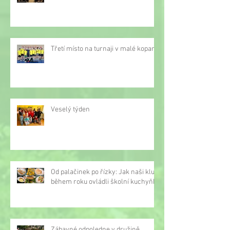
Třetí místo na turnaji v malé kopané
Veselý týden
Od palačinek po řízky: Jak naši kluci
během roku ovládli školní kuchyňku
Zábavné odpoledne v družině