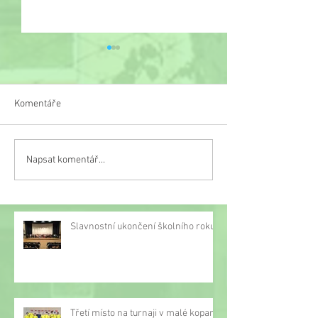
Komentáře
Veselý týden
Napsat komentář...
Třetí místo na turnaji v
malé kopané
Slavnostní ukončení školního roku
Třetí místo na turnaji v malé kopané