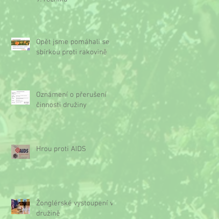
Opět jsme pomáhali se
sbírkou proti rakovině
Oznámení o přerušení
činnosti družiny
Hrou proti AIDS
Žonglérské vystoupení v
družině