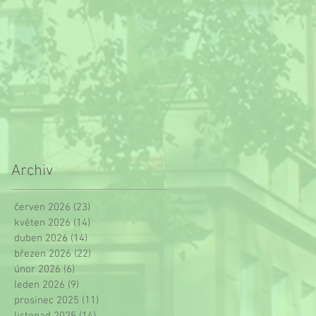
Archiv
červen 2026
(23)
23 příspěvků
květen 2026
(14)
14 příspěvků
duben 2026
(14)
14 příspěvků
březen 2026
(22)
22 příspěvků
únor 2026
(6)
6 příspěvků
leden 2026
(9)
9 příspěvků
prosinec 2025
(11)
11 příspěvků