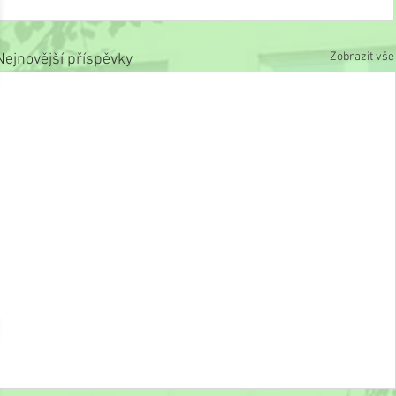
Zobrazit vše
Nejnovější příspěvky