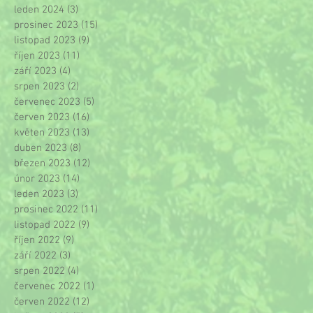
leden 2024
(3)
3 příspěvky
prosinec 2023
(15)
15 příspěvků
listopad 2023
(9)
9 příspěvků
říjen 2023
(11)
11 příspěvků
září 2023
(4)
4 příspěvky
srpen 2023
(2)
2 příspěvky
červenec 2023
(5)
5 příspěvků
červen 2023
(16)
16 příspěvků
květen 2023
(13)
13 příspěvků
duben 2023
(8)
8 příspěvků
březen 2023
(12)
12 příspěvků
únor 2023
(14)
14 příspěvků
leden 2023
(3)
3 příspěvky
prosinec 2022
(11)
11 příspěvků
listopad 2022
(9)
9 příspěvků
říjen 2022
(9)
9 příspěvků
září 2022
(3)
3 příspěvky
srpen 2022
(4)
4 příspěvky
červenec 2022
(1)
1 příspěvek
červen 2022
(12)
12 příspěvků