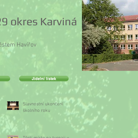
9 okres Karviná
městem Havířov
Jídelní lístek
Slavnostní ukončení
školního roku