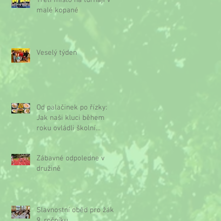
Třetí místo na turnaji v
malé kopané
Veselý týden
Od palačinek po řízky:
Jak naši kluci během
roku ovládli školní
kuchyňku
Zábavné odpoledne v
družině
Slavnostní oběd pro žáky
9. ročníku