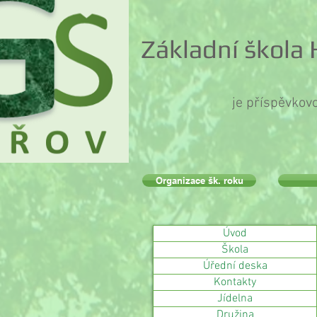
Základní škola
je příspěvkov
Organizace šk. roku
Úvod
Škola
Úřední deska
Kontakty
Jídelna
Družina