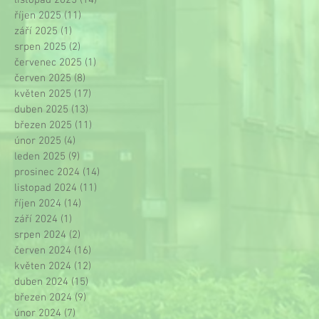
listopad 2025
(14)
14 příspěvků
říjen 2025
(11)
11 příspěvků
září 2025
(1)
1 příspěvek
srpen 2025
(2)
2 příspěvky
červenec 2025
(1)
1 příspěvek
červen 2025
(8)
8 příspěvků
květen 2025
(17)
17 příspěvků
duben 2025
(13)
13 příspěvků
březen 2025
(11)
11 příspěvků
únor 2025
(4)
4 příspěvky
leden 2025
(9)
9 příspěvků
prosinec 2024
(14)
14 příspěvků
listopad 2024
(11)
11 příspěvků
říjen 2024
(14)
14 příspěvků
září 2024
(1)
1 příspěvek
srpen 2024
(2)
2 příspěvky
červen 2024
(16)
16 příspěvků
květen 2024
(12)
12 příspěvků
duben 2024
(15)
15 příspěvků
březen 2024
(9)
9 příspěvků
únor 2024
(7)
7 příspěvků