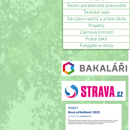
Školní poradenské pracoviště
Školská rada
Sdružení rodičů a přátel školy
Projekty
Zájmová činnost
Práce žáků
Fotogalerie školy