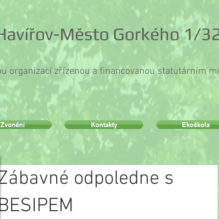
 Havířov-Město Gorkého 1/32
ou organizací zřízenou a financovanou statutárním 
Zvonění
Kontakty
Ekoškola
Zábavné odpoledne s
BESIPEM