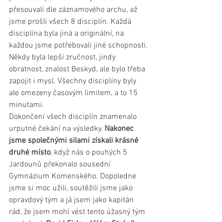
přesouvali dle záznamového archu, až 
jsme prošli všech 8 disciplín. Každá 
disciplína byla jiná a originální, na 
každou jsme potřebovali jiné schopnosti. 
Někdy byla lepší zručnost, jindy 
obratnost, znalost Beskyd, ale bylo třeba 
zapojit i mysl. Všechny disciplíny byly 
ale omezeny časovým limitem, a to 15 
minutami.
Dokončení všech disciplín znamenalo 
urputné čekání na výsledky. 
Nakonec 
jsme společnými silami získali krásné 
druhé místo
, když nás o pouhých 5 
Jardounů překonalo sousední 
Gymnázium Komenského. Dopoledne 
jsme si moc užili, soutěžili jsme jako 
opravdový tým a já jsem jako kapitán 
rád, že jsem mohl vést tento úžasný tým 