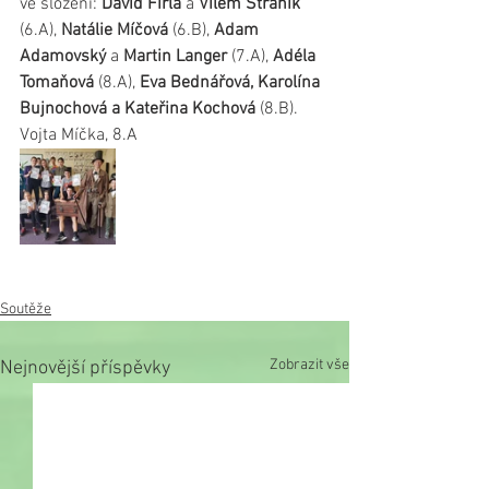
ve složení: 
David Firla
 a 
Vilém Stráník
(6.A), 
Natálie Míčová
 (6.B), 
Adam 
Adamovský
 a 
Martin Langer
 (7.A), 
Adéla 
Tomaňová
 (8.A), 
Eva Bednářová, Karolína 
Bujnochová a Kateřina Kochová
 (8.B).
Vojta Míčka, 8.A
Soutěže
Zobrazit vše
Nejnovější příspěvky