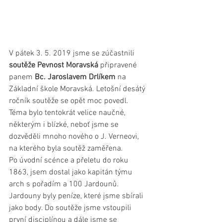
V pátek 3. 5. 2019 jsme se zúčastnili 
soutěže Pevnost Moravská 
připravené 
panem 
Bc. Jaroslavem Drlíkem
 na 
Základní škole Moravská. Letošní desátý 
ročník soutěže se opět moc povedl. 
Téma bylo tentokrát velice naučné, 
některým i blízké, neboť jsme se 
dozvěděli mnoho nového o J. Verneovi, 
na kterého byla soutěž zaměřena.
Po úvodní scénce a přeletu do roku 
1863, jsem dostal jako kapitán týmu 
arch s pořadím a 100 Jardounů. 
Jardouny byly peníze, které jsme sbírali 
jako body. Do soutěže jsme vstoupili 
první disciplínou a dále jsme se 