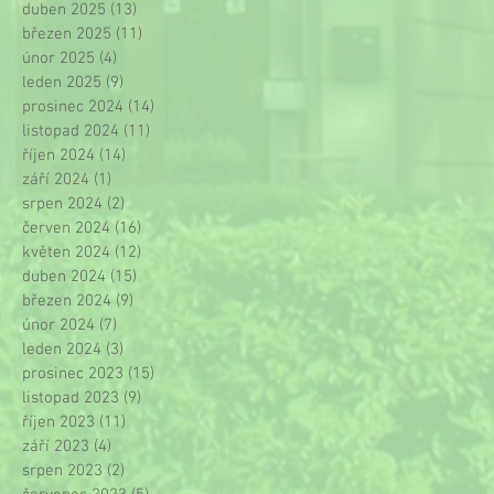
duben 2025
(13)
13 příspěvků
březen 2025
(11)
11 příspěvků
únor 2025
(4)
4 příspěvky
leden 2025
(9)
9 příspěvků
prosinec 2024
(14)
14 příspěvků
listopad 2024
(11)
11 příspěvků
říjen 2024
(14)
14 příspěvků
září 2024
(1)
1 příspěvek
srpen 2024
(2)
2 příspěvky
červen 2024
(16)
16 příspěvků
květen 2024
(12)
12 příspěvků
duben 2024
(15)
15 příspěvků
březen 2024
(9)
9 příspěvků
únor 2024
(7)
7 příspěvků
leden 2024
(3)
3 příspěvky
prosinec 2023
(15)
15 příspěvků
listopad 2023
(9)
9 příspěvků
říjen 2023
(11)
11 příspěvků
září 2023
(4)
4 příspěvky
srpen 2023
(2)
2 příspěvky