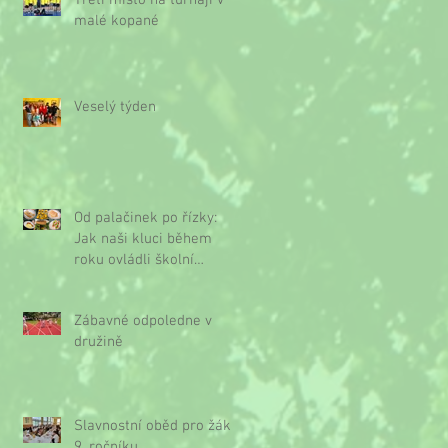
Třetí místo na turnaji v
malé kopané
Veselý týden
Od palačinek po řízky:
Jak naši kluci během
roku ovládli školní
kuchyňku
Zábavné odpoledne v
družině
Slavnostní oběd pro žáky
9. ročníku