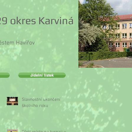
9 okres Karviná
městem Havířov
Jídelní lístek
Slavnostní ukončení
školního roku