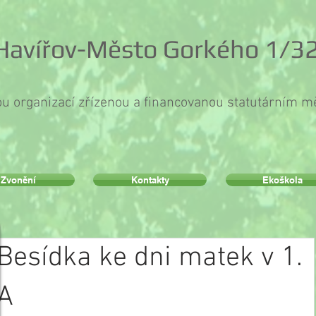
 Havířov-Město Gorkého 1/32
ou organizací zřízenou a financovanou statutárním 
Zvonění
Kontakty
Ekoškola
Besídka ke dni matek v 1.
A