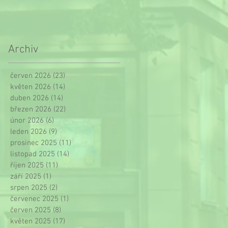
Archiv
červen 2026
(23)
23 příspěvků
květen 2026
(14)
14 příspěvků
duben 2026
(14)
14 příspěvků
březen 2026
(22)
22 příspěvků
únor 2026
(6)
6 příspěvků
leden 2026
(9)
9 příspěvků
prosinec 2025
(11)
11 příspěvků
listopad 2025
(14)
14 příspěvků
říjen 2025
(11)
11 příspěvků
září 2025
(1)
1 příspěvek
srpen 2025
(2)
2 příspěvky
červenec 2025
(1)
1 příspěvek
červen 2025
(8)
8 příspěvků
květen 2025
(17)
17 příspěvků