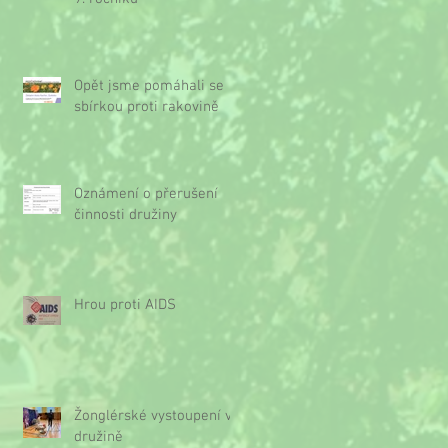
Opět jsme pomáhali se
sbírkou proti rakovině
Oznámení o přerušení
činnosti družiny
Hrou proti AIDS
Žonglérské vystoupení v
družině