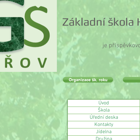
Základní škola
je příspěvkov
Organizace šk. roku
Úvod
Škola
Úřední deska
Kontakty
Jídelna
Družina