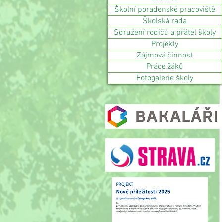
Školní poradenské pracoviště
Školská rada
Sdružení rodičů a přátel školy
Projekty
Zájmová činnost
Práce žáků
Fotogalerie školy