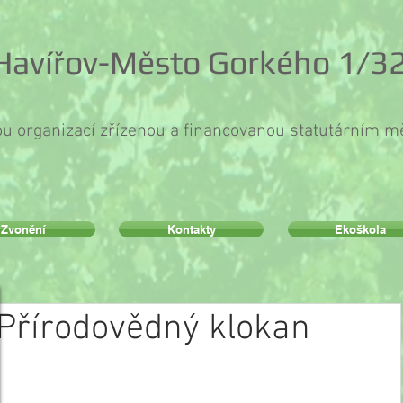
 Havířov-Město Gorkého 1/32
ou organizací zřízenou a financovanou statutárním 
Zvonění
Kontakty
Ekoškola
Přírodovědný klokan