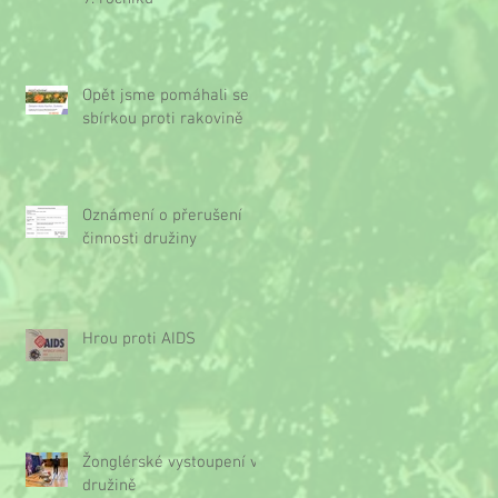
Opět jsme pomáhali se
sbírkou proti rakovině
Oznámení o přerušení
činnosti družiny
Hrou proti AIDS
Žonglérské vystoupení v
družině