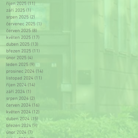
říjen 2025
(11)
11 příspěvků
září 2025
(1)
1 příspěvek
srpen 2025
(2)
2 příspěvky
červenec 2025
(1)
1 příspěvek
červen 2025
(8)
8 příspěvků
květen 2025
(17)
17 příspěvků
duben 2025
(13)
13 příspěvků
březen 2025
(11)
11 příspěvků
únor 2025
(4)
4 příspěvky
leden 2025
(9)
9 příspěvků
prosinec 2024
(14)
14 příspěvků
listopad 2024
(11)
11 příspěvků
říjen 2024
(14)
14 příspěvků
září 2024
(1)
1 příspěvek
srpen 2024
(2)
2 příspěvky
červen 2024
(16)
16 příspěvků
květen 2024
(12)
12 příspěvků
duben 2024
(15)
15 příspěvků
březen 2024
(9)
9 příspěvků
únor 2024
(7)
7 příspěvků