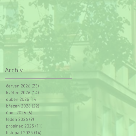
Archiv
červen 2026
(23)
23 příspěvků
květen 2026
(14)
14 příspěvků
duben 2026
(14)
14 příspěvků
březen 2026
(22)
22 příspěvků
únor 2026
(6)
6 příspěvků
leden 2026
(9)
9 příspěvků
prosinec 2025
(11)
11 příspěvků
listopad 2025
(14)
14 příspěvků