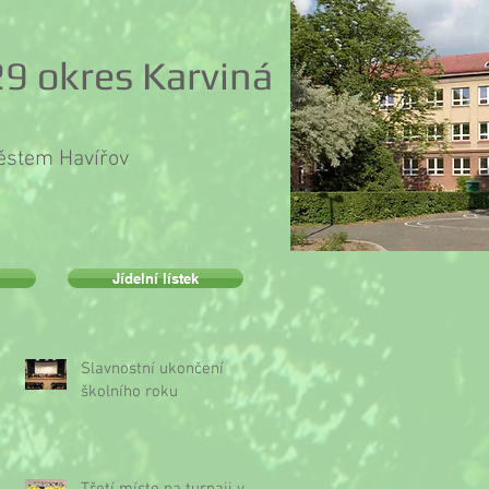
9 okres Karviná
městem Havířov
Jídelní lístek
Slavnostní ukončení
školního roku