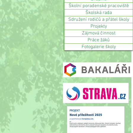
Školní poradenské pracoviště
Školská rada
Sdružení rodičů a přátel školy
Projekty
Zájmová činnost
Práce žáků
Fotogalerie školy