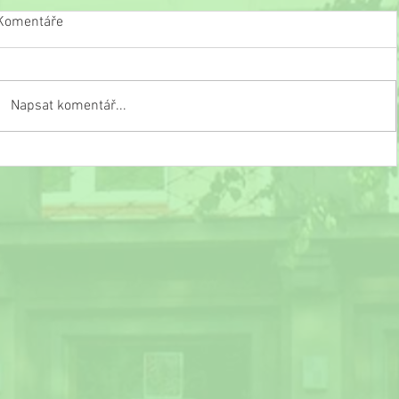
Komentáře
Napsat komentář...
Recitace pod rouškou