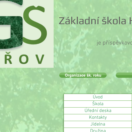
Základní škola
je příspěvkov
Organizace šk. roku
Úvod
Škola
Úřední deska
Kontakty
Jídelna
Družina