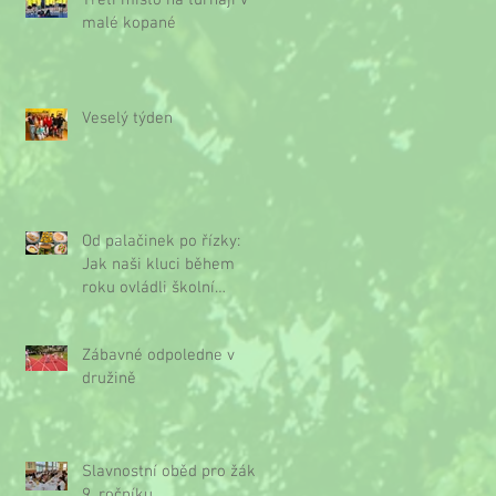
Třetí místo na turnaji v
malé kopané
Veselý týden
Od palačinek po řízky:
Jak naši kluci během
roku ovládli školní
kuchyňku
Zábavné odpoledne v
družině
Slavnostní oběd pro žáky
9. ročníku