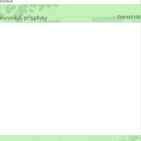
Soutěže
Zobrazit vše
Nejnovější příspěvky