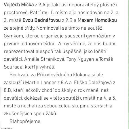
Vojtěch Míčka
 z 9.A je fakt asi neporazitelný plošně i 
prostorově. Patří mu 1. místo a je následován na 2. a 
3. místě 
Evou Bednářovou
 z 9.B a 
Maxem Homolkou
ze stejné třídy. Nominovali se tímto na soutěž 
Gymkom, kterou organizuje sousední gymnázium v 
prvním lednovém týdnu. A my věříme, že nás budou 
reprezentovat alespoň tak úspěšně, jako loňští 
deváťáci, Amálie Stráníková, Tony Nguyen a Tomáš 
Sourada, kteří ji vyhráli.
     Pochvalu za Přírodovědného klokana si ale 
zaslouží i Martin Langer z 8.A a  Eliška Doležajová z 
8.B, kteří, ačkoliv chodí do školy o rok méně, než 
deváťáci, dokázali se v této soutěži umístit na 4. a 5. 
místě a nechali za sebou celou skupinu starších a 
zkušenějších spolužáků.
     Blahopřejeme.                              