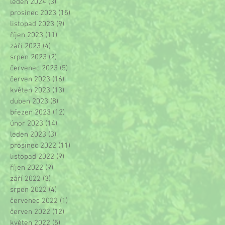
leden 2024
(3)
3 příspěvky
prosinec 2023
(15)
15 příspěvků
listopad 2023
(9)
9 příspěvků
říjen 2023
(11)
11 příspěvků
září 2023
(4)
4 příspěvky
srpen 2023
(2)
2 příspěvky
červenec 2023
(5)
5 příspěvků
červen 2023
(16)
16 příspěvků
květen 2023
(13)
13 příspěvků
duben 2023
(8)
8 příspěvků
březen 2023
(12)
12 příspěvků
únor 2023
(14)
14 příspěvků
leden 2023
(3)
3 příspěvky
prosinec 2022
(11)
11 příspěvků
listopad 2022
(9)
9 příspěvků
říjen 2022
(9)
9 příspěvků
září 2022
(3)
3 příspěvky
srpen 2022
(4)
4 příspěvky
červenec 2022
(1)
1 příspěvek
červen 2022
(12)
12 příspěvků
květen 2022
(5)
5 příspěvků