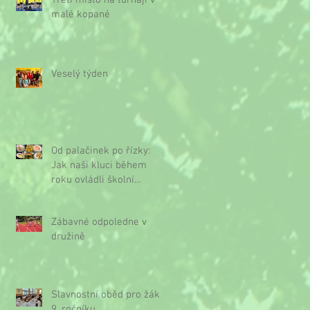
Třetí místo na turnaji v
malé kopané
Veselý týden
Od palačinek po řízky:
Jak naši kluci během
roku ovládli školní
kuchyňku
Zábavné odpoledne v
družině
Slavnostní oběd pro žáky
9. ročníku