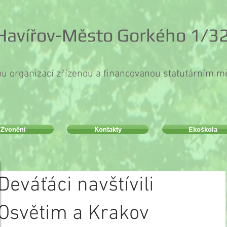
 Havířov-Město Gorkého 1/32
ou organizací zřízenou a financovanou statutárním 
Zvonění
Kontakty
Ekoškola
Deváťáci navštívili
Osvětim a Krakov