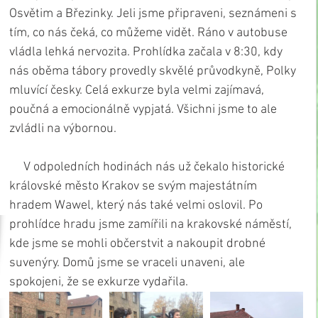
Osvětim a Březinky. Jeli jsme připraveni, seznámeni s 
tím, co nás čeká, co můžeme vidět. Ráno v autobuse 
vládla lehká nervozita. Prohlídka začala v 8:30, kdy 
nás oběma tábory provedly skvělé průvodkyně, Polky 
mluvící česky. Celá exkurze byla velmi zajímavá, 
poučná a emocionálně vypjatá. Všichni jsme to ale 
zvládli na výbornou.
     V odpoledních hodinách nás už čekalo historické 
královské město Krakov se svým majestátním 
hradem Wawel, který nás také velmi oslovil. Po 
prohlídce hradu jsme zamířili na krakovské náměstí, 
kde jsme se mohli občerstvit a nakoupit drobné 
suvenýry. Domů jsme se vraceli unaveni, ale 
spokojeni, že se exkurze vydařila.