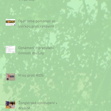
Opět jsme pomáhali se
sbírkou proti rakovině
Oznámení o přerušení
činnosti družiny
Hrou proti AIDS
Žonglérské vystoupení v
družině