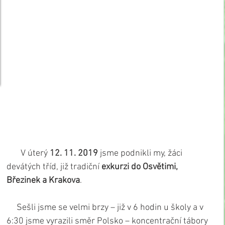
       V úterý
 12. 11. 2019
 jsme podnikli my, žáci 
devátých tříd, již tradiční
 exkurzi do Osvětimi, 
Březinek a Krakova
.
     Sešli jsme se velmi brzy – již v 6 hodin u školy a v 
6:30 jsme vyrazili směr Polsko – koncentrační tábory 