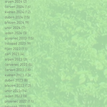
srpen 2024
(2)
2 příspěvky
červen 2024
(16)
16 příspěvků
květen 2024
(12)
12 příspěvků
duben 2024
(15)
15 příspěvků
březen 2024
(9)
9 příspěvků
únor 2024
(7)
7 příspěvků
leden 2024
(3)
3 příspěvky
prosinec 2023
(15)
15 příspěvků
listopad 2023
(9)
9 příspěvků
říjen 2023
(11)
11 příspěvků
září 2023
(4)
4 příspěvky
srpen 2023
(2)
2 příspěvky
červenec 2023
(5)
5 příspěvků
červen 2023
(16)
16 příspěvků
květen 2023
(13)
13 příspěvků
duben 2023
(8)
8 příspěvků
březen 2023
(12)
12 příspěvků
únor 2023
(14)
14 příspěvků
leden 2023
(3)
3 příspěvky
prosinec 2022
(11)
11 příspěvků
listopad 2022
(9)
9 příspěvků