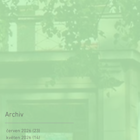
Archiv
červen 2026
(23)
23 příspěvků
květen 2026
(14)
14 příspěvků