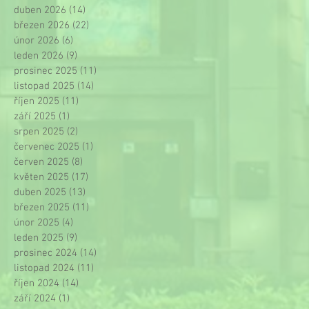
duben 2026
(14)
14 příspěvků
březen 2026
(22)
22 příspěvků
únor 2026
(6)
6 příspěvků
leden 2026
(9)
9 příspěvků
prosinec 2025
(11)
11 příspěvků
listopad 2025
(14)
14 příspěvků
říjen 2025
(11)
11 příspěvků
září 2025
(1)
1 příspěvek
srpen 2025
(2)
2 příspěvky
červenec 2025
(1)
1 příspěvek
červen 2025
(8)
8 příspěvků
květen 2025
(17)
17 příspěvků
duben 2025
(13)
13 příspěvků
březen 2025
(11)
11 příspěvků
únor 2025
(4)
4 příspěvky
leden 2025
(9)
9 příspěvků
prosinec 2024
(14)
14 příspěvků
listopad 2024
(11)
11 příspěvků
říjen 2024
(14)
14 příspěvků
září 2024
(1)
1 příspěvek