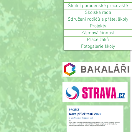
Školní poradenské pracoviště
Školská rada
Sdružení rodičů a přátel školy
Projekty
Zájmová činnost
Práce žáků
Fotogalerie školy