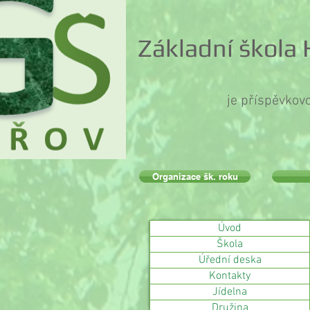
Základní škola
je příspěvkov
Organizace šk. roku
Úvod
Škola
Úřední deska
Kontakty
Jídelna
Družina