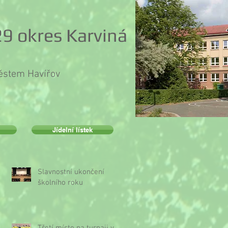
9 okres Karviná
městem Havířov
Jídelní lístek
Slavnostní ukončení
školního roku