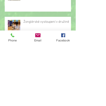
Žonglérské vystoupení v družině
Phone
Email
Facebook
Archiv
červen 2026
(23)
23 příspěvků
květen 2026
(14)
14 příspěvků
duben 2026
(14)
14 příspěvků
březen 2026
(22)
22 příspěvků
únor 2026
(6)
6 příspěvků
leden 2026
(9)
9 příspěvků
prosinec 2025
(11)
11 příspěvků
listopad 2025
(14)
14 příspěvků
říjen 2025
(11)
11 příspěvků