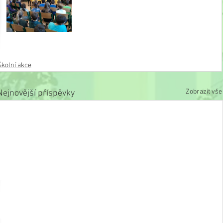
Školní akce
Zobrazit vše
Nejnovější příspěvky