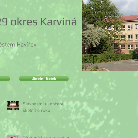
9 okres Karviná
městem Havířov
Jídelní lístek
Slavnostní ukončení
školního roku