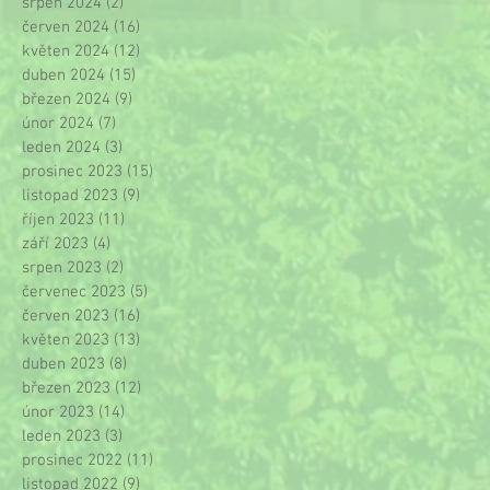
srpen 2024
(2)
2 příspěvky
červen 2024
(16)
16 příspěvků
květen 2024
(12)
12 příspěvků
duben 2024
(15)
15 příspěvků
březen 2024
(9)
9 příspěvků
únor 2024
(7)
7 příspěvků
leden 2024
(3)
3 příspěvky
prosinec 2023
(15)
15 příspěvků
listopad 2023
(9)
9 příspěvků
říjen 2023
(11)
11 příspěvků
září 2023
(4)
4 příspěvky
srpen 2023
(2)
2 příspěvky
červenec 2023
(5)
5 příspěvků
červen 2023
(16)
16 příspěvků
květen 2023
(13)
13 příspěvků
duben 2023
(8)
8 příspěvků
březen 2023
(12)
12 příspěvků
únor 2023
(14)
14 příspěvků
leden 2023
(3)
3 příspěvky
prosinec 2022
(11)
11 příspěvků
listopad 2022
(9)
9 příspěvků