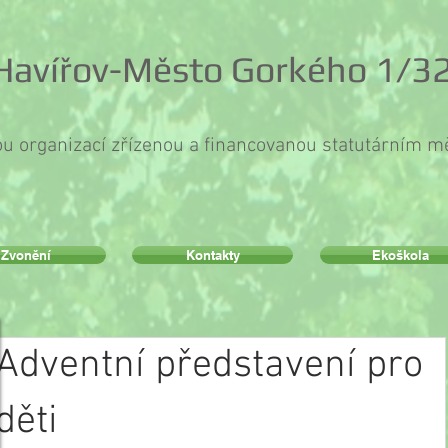
 Havířov-Město Gorkého 1/32
ou organizací zřízenou a financovanou statutárním 
Zvonění
Kontakty
Ekoškola
Adventní představení pro
děti