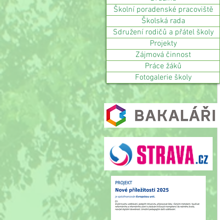
Školní poradenské pracoviště
Školská rada
Sdružení rodičů a přátel školy
Projekty
Zájmová činnost
Práce žáků
Fotogalerie školy