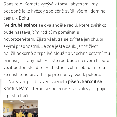
Spasitele. Kometa vyzývá k tomu, abychom i my 
podobně jako hvězdy společně svítili všem lidem na 
cestu k Bohu.
Ve druhé scénce 
se dva andělé radili, které zvířátko 
bude nastávajícím rodičům pomáhat s 
novorozenětem. Zjistí však, že se zvířata jen chlubí 
svými přednostmi. Je zde ještě oslík, jehož život 
naučil pokorně a trpělivě sloužit a všechno ostatní mu 
přináší jen rány holí. Přesto rád bude na svém hřbetě 
vozit betlémské dítě. Radostné zvolání obou andělů, 
že našli toho pravého, je pro nás výzvou k pokoře.
     Na závěr představení zazněla 
píseň „Narodil se 
Kristus Pán“
, kterou si společně zazpívali vystupující 
s posluchači.