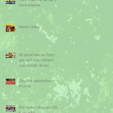
Třetí místo na turnaji v
malé kopané
Veselý týden
Od palačinek po řízky:
Jak naši kluci během
roku ovládli školní
kuchyňku
Zábavné odpoledne v
družině
Slavnostní oběd pro žáky
9. ročníku