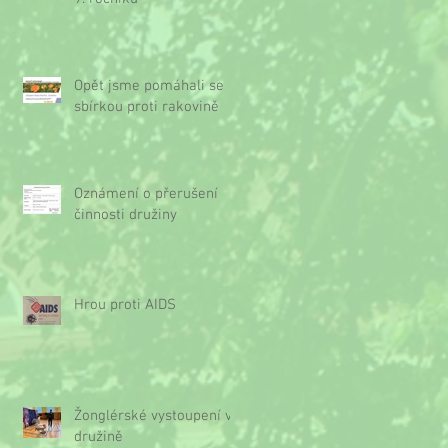
Opět jsme pomáhali se
sbírkou proti rakovině
Oznámení o přerušení
činnosti družiny
Hrou proti AIDS
Žonglérské vystoupení v
družině