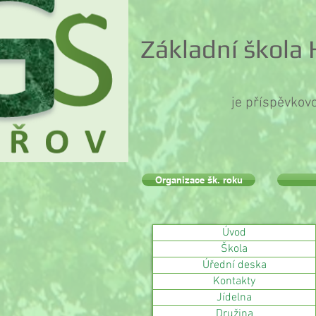
Základní škola
je příspěvkov
Organizace šk. roku
Úvod
Škola
Úřední deska
Kontakty
Jídelna
Družina