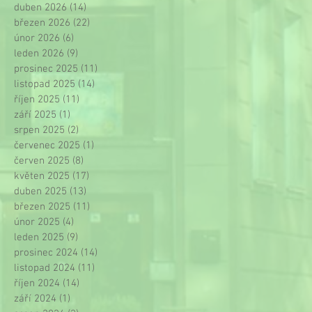
duben 2026
(14)
14 příspěvků
březen 2026
(22)
22 příspěvků
únor 2026
(6)
6 příspěvků
leden 2026
(9)
9 příspěvků
prosinec 2025
(11)
11 příspěvků
listopad 2025
(14)
14 příspěvků
říjen 2025
(11)
11 příspěvků
září 2025
(1)
1 příspěvek
srpen 2025
(2)
2 příspěvky
červenec 2025
(1)
1 příspěvek
červen 2025
(8)
8 příspěvků
květen 2025
(17)
17 příspěvků
duben 2025
(13)
13 příspěvků
březen 2025
(11)
11 příspěvků
únor 2025
(4)
4 příspěvky
leden 2025
(9)
9 příspěvků
prosinec 2024
(14)
14 příspěvků
listopad 2024
(11)
11 příspěvků
říjen 2024
(14)
14 příspěvků
září 2024
(1)
1 příspěvek