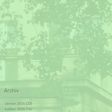
Archiv
červen 2026
(23)
23 příspěvků
květen 2026
(14)
14 příspěvků