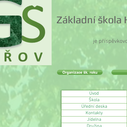
Základní škola
je příspěvkov
Organizace šk. roku
Úvod
Škola
Úřední deska
Kontakty
Jídelna
Družina