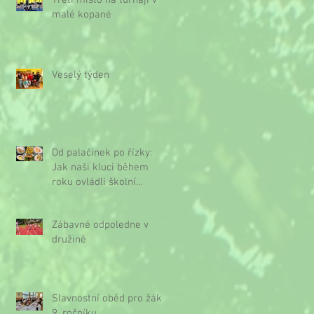
Třetí místo na turnaji v
malé kopané
Veselý týden
Od palačinek po řízky:
Jak naši kluci během
roku ovládli školní
kuchyňku
Zábavné odpoledne v
družině
Slavnostní oběd pro žáky
9. ročníku