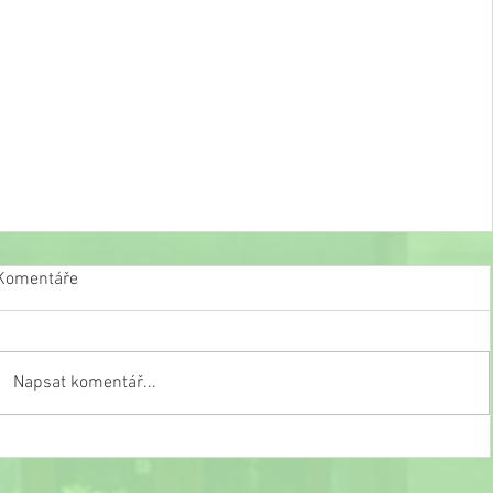
Komentáře
Svět kostiček
Napsat komentář...