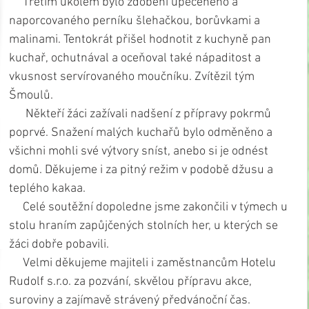
     Třetím úkolem bylo zdobení upečeného a 
naporcovaného perníku šlehačkou, borůvkami a 
malinami. Tentokrát přišel hodnotit z kuchyně pan 
kuchař, ochutnával a oceňoval také nápaditost a 
vkusnost servírovaného moučníku. Zvítězil tým 
Šmoulů.
      Někteří žáci zažívali nadšení z přípravy pokrmů 
poprvé. Snažení malých kuchařů bylo odměněno a 
všichni mohli své výtvory sníst, anebo si je odnést 
domů. Děkujeme i za pitný režim v podobě džusu a 
teplého kakaa.
     Celé soutěžní dopoledne jsme zakončili v týmech u 
stolu hraním zapůjčených stolních her, u kterých se 
žáci dobře pobavili.
     Velmi děkujeme majiteli i zaměstnancům Hotelu 
Rudolf s.r.o. za pozvání, skvělou přípravu akce, 
suroviny a zajímavě strávený předvánoční čas.