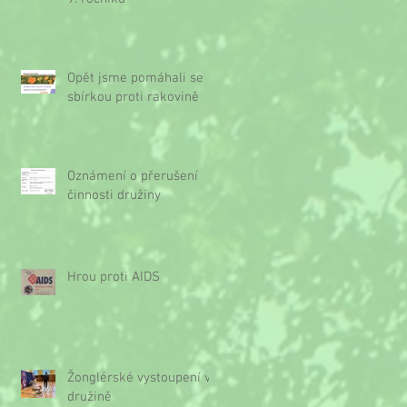
Opět jsme pomáhali se
sbírkou proti rakovině
Oznámení o přerušení
činnosti družiny
Hrou proti AIDS
Žonglérské vystoupení v
družině