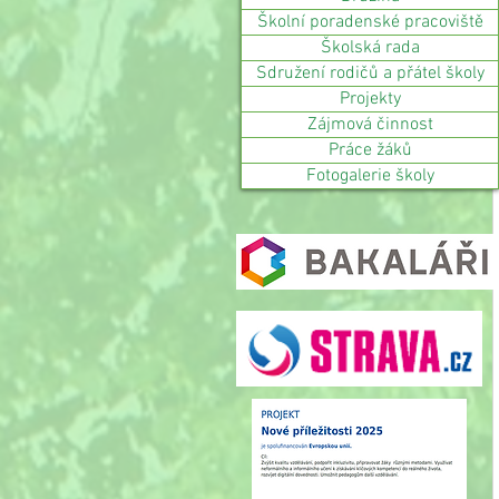
Školní poradenské pracoviště
Školská rada
Sdružení rodičů a přátel školy
Projekty
Zájmová činnost
Práce žáků
Fotogalerie školy