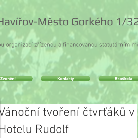
 Havířov-Město Gorkého 1/32
ou organizací zřízenou a financovanou statutárním 
Zvonění
Kontakty
Ekoškola
Vánoční tvoření čtvrťáků v
Hotelu Rudolf