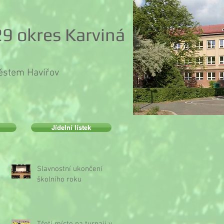
9 okres Karviná
městem Havířov
Jídelní lístek
Slavnostní ukončení
školního roku