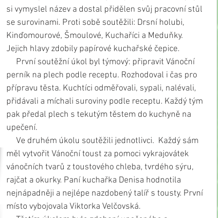
si vymyslel název a dostal přidělen svůj pracovní stůl 
se surovinami. Proti sobě soutěžili: Drsní holubi, 
Kinďomourové, Šmoulové, Kuchaříci a Meduňky. 
Jejich hlavy zdobily papírové kuchařské čepice.
     První soutěžní úkol byl týmový: připravit Vánoční 
perník na plech podle receptu. Rozhodoval i čas pro 
přípravu těsta. Kuchtíci odměřovali, sypali, nalévali, 
přidávali a míchali suroviny podle receptu. Každý tým 
pak předal plech s tekutým těstem do kuchyně na 
upečení.
     Ve druhém úkolu soutěžili jednotlivci.  Každý sám 
měl vytvořit Vánoční toust za pomoci vykrajovátek 
vánočních tvarů z toustového chleba, tvrdého sýru, 
rajčat a okurky. Paní kuchařka Denisa hodnotila 
nejnápadněji a nejlépe nazdobený talíř s tousty. První 
místo vybojovala Viktorka Velčovská.