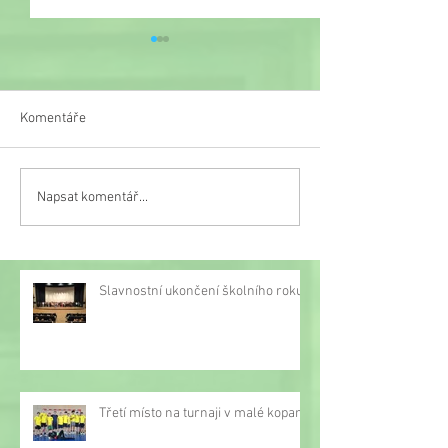
Komentáře
Veselý týden
Napsat komentář...
Třetí místo na turnaji v
malé kopané
Slavnostní ukončení školního roku
Třetí místo na turnaji v malé kopané