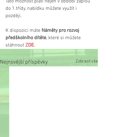
Tato možnost platí nejen v období zápisu 
do 1.třídy, nabídku můžete využít i 
později. 
K dispozici máte 
Náměty pro rozvoj 
předškolního dítěte
, které si můžete 
stáhnout 
ZDE
.
Zobrazit vše
Nejnovější příspěvky