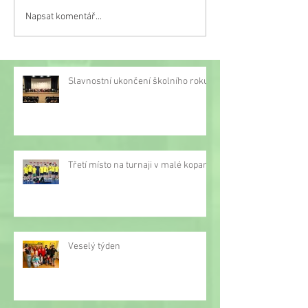
Napsat komentář...
Třetí místo na turnaji v
malé kopané
Slavnostní ukončení školního roku
Třetí místo na turnaji v malé kopané
Veselý týden