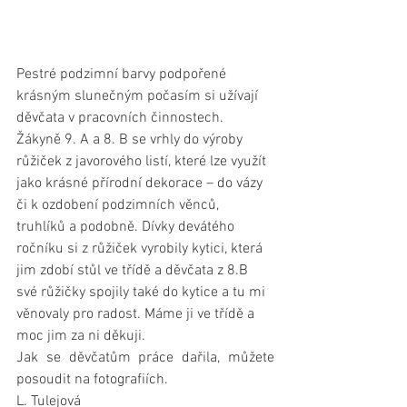
Pestré podzimní barvy podpořené 
krásným slunečným počasím si užívají 
děvčata v pracovních činnostech. 
Žákyně 9. A a 8. B se vrhly do výroby 
růžiček z javorového listí, které lze využít 
jako krásné přírodní dekorace – do vázy 
či k ozdobení podzimních věnců, 
truhlíků a podobně. Dívky devátého 
ročníku si z růžiček vyrobily kytici, která 
jim zdobí stůl ve třídě a děvčata z 8.B 
své růžičky spojily také do kytice a tu mi 
věnovaly pro radost. Máme ji ve třídě a 
moc jim za ni děkuji.
Jak se děvčatům práce dařila, můžete 
posoudit na fotografiích.
L. Tulejová