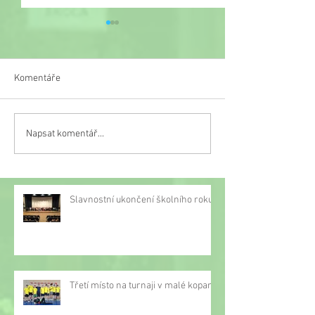
Komentáře
Veselý týden
Napsat komentář...
Třetí místo na turnaji v
malé kopané
Slavnostní ukončení školního roku
Třetí místo na turnaji v malé kopané