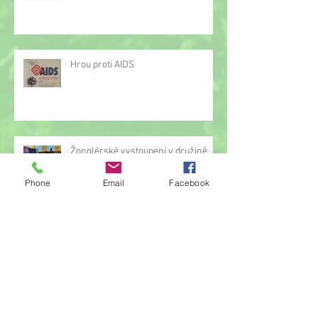
Hrou proti AIDS
Žonglérské vystoupení v družině
Phone
Email
Facebook
Archiv
červen 2026
(23)
23 příspěvků
květen 2026
(14)
14 příspěvků
duben 2026
(14)
14 příspěvků