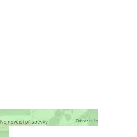
Zobrazit vše
Nejnovější příspěvky