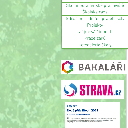
Školní poradenské pracoviště
Školská rada
Sdružení rodičů a přátel školy
Projekty
Zájmová činnost
Práce žáků
Fotogalerie školy