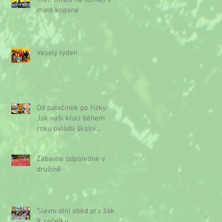
Třetí místo na turnaji v
malé kopané
Veselý týden
Od palačinek po řízky:
Jak naši kluci během
roku ovládli školní
kuchyňku
Zábavné odpoledne v
družině
Slavnostní oběd pro žáky
9. ročníku