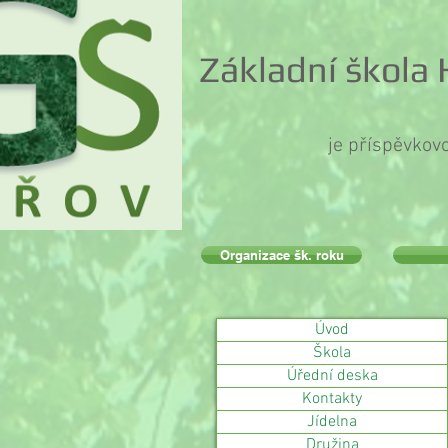
Základní škola
je příspěvkov
Organizace šk. roku
Úvod
Škola
Úřední deska
Kontakty
Jídelna
Družina