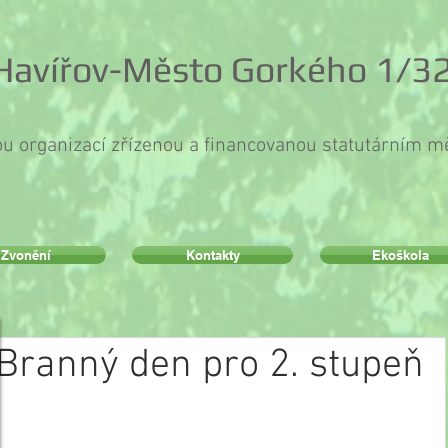
 Havířov-Město Gorkého 1/32
ou organizací zřízenou a financovanou statutárním 
Zvonění
Kontakty
Ekoškola
Branný den pro 2. stupeň