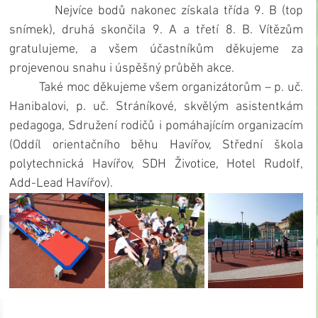
         Nejvíce bodů nakonec získala třída 9. B (top 
snímek), druhá skončila 9. A a třetí 8. B. Vítězům 
gratulujeme, a všem účastníkům děkujeme za 
projevenou snahu i úspěšný průběh akce.
         Také moc děkujeme všem organizátorům – p. uč. 
Hanibalovi, p. uč. Stráníkové, skvělým asistentkám 
pedagoga, Sdružení rodičů i pomáhajícím organizacím 
(Oddíl orientačního běhu Havířov, Střední škola 
polytechnická Havířov, SDH Životice, Hotel Rudolf, 
Add-Lead Havířov).