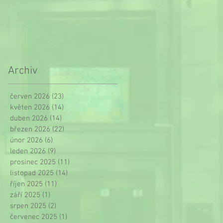
Archiv
červen 2026
(23)
23 příspěvků
květen 2026
(14)
14 příspěvků
duben 2026
(14)
14 příspěvků
březen 2026
(22)
22 příspěvků
únor 2026
(6)
6 příspěvků
leden 2026
(9)
9 příspěvků
prosinec 2025
(11)
11 příspěvků
listopad 2025
(14)
14 příspěvků
říjen 2025
(11)
11 příspěvků
září 2025
(1)
1 příspěvek
srpen 2025
(2)
2 příspěvky
červenec 2025
(1)
1 příspěvek