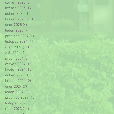
červen 2025
(8)
8 příspěvků
květen 2025
(17)
17 příspěvků
duben 2025
(13)
13 příspěvků
březen 2025
(11)
11 příspěvků
únor 2025
(4)
4 příspěvky
leden 2025
(9)
9 příspěvků
prosinec 2024
(14)
14 příspěvků
listopad 2024
(11)
11 příspěvků
říjen 2024
(14)
14 příspěvků
září 2024
(1)
1 příspěvek
srpen 2024
(2)
2 příspěvky
červen 2024
(16)
16 příspěvků
květen 2024
(12)
12 příspěvků
duben 2024
(15)
15 příspěvků
březen 2024
(9)
9 příspěvků
únor 2024
(7)
7 příspěvků
leden 2024
(3)
3 příspěvky
prosinec 2023
(15)
15 příspěvků
listopad 2023
(9)
9 příspěvků
říjen 2023
(11)
11 příspěvků