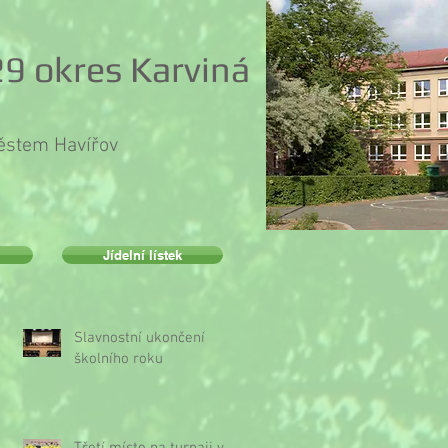
9 okres Karviná
městem Havířov
Jídelní lístek
Slavnostní ukončení
školního roku