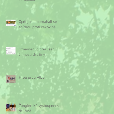
Opět jsme pomáhali se
sbírkou proti rakovině
Oznámení o přerušení
činnosti družiny
Hrou proti AIDS
Žonglérské vystoupení v
družině