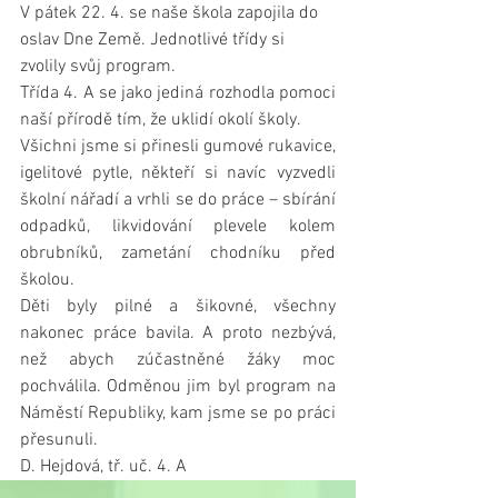
V pátek 22. 4. se naše škola zapojila do 
oslav Dne Země. Jednotlivé třídy si 
zvolily svůj program. 
Třída 4. A se jako jediná rozhodla pomoci 
naší přírodě tím, že uklidí okolí školy.
Všichni jsme si přinesli gumové rukavice, 
igelitové pytle, někteří si navíc vyzvedli 
školní nářadí a vrhli se do práce – sbírání 
odpadků, likvidování plevele kolem 
obrubníků, zametání chodníku před 
školou. 
Děti byly pilné a šikovné, všechny 
nakonec práce bavila. A proto nezbývá, 
než abych zúčastněné žáky moc 
pochválila. Odměnou jim byl program na 
Náměstí Republiky, kam jsme se po práci 
přesunuli.
D. Hejdová, tř. uč. 4. A