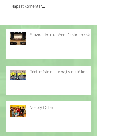
Napsat komentář...
Třetí místo na turnaji v
malé kopané
Slavnostní ukončení školního roku
Třetí místo na turnaji v malé kopané
Veselý týden