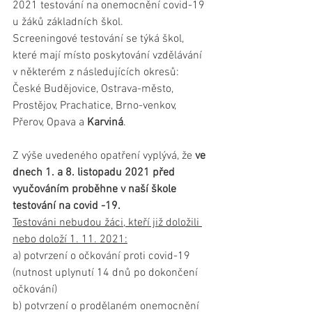
2021 testování na onemocnění covid-19 
u žáků základních škol.
Screeningové testování se týká škol, 
které mají místo poskytování vzdělávání 
v některém z následujících okresů: 
České Budějovice, Ostrava-město, 
Prostějov, Prachatice, Brno-venkov, 
Přerov, Opava a 
Karviná
.
Z výše uvedeného opatření vyplývá, že 
ve 
dnech 1. a 8. listopadu 2021 před 
vyučováním proběhne v naší škole 
testování na covid -19.
Testováni nebudou žáci, kteří již doložili 
nebo doloží 1. 11. 2021:
a) potvrzení o očkování proti covid-19 
(nutnost uplynutí 14 dnů po dokončení 
očkování)
b) potvrzení o prodělaném onemocnění 