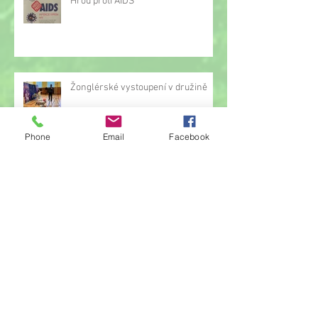
Hrou proti AIDS
Žonglérské vystoupení v družině
Phone
Email
Facebook
Archiv
červen 2026
(23)
23 příspěvků
květen 2026
(14)
14 příspěvků
duben 2026
(14)
14 příspěvků
březen 2026
(22)
22 příspěvků
únor 2026
(6)
6 příspěvků
leden 2026
(9)
9 příspěvků
prosinec 2025
(11)
11 příspěvků
listopad 2025
(14)
14 příspěvků