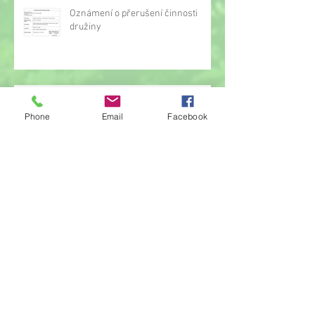
Oznámení o přerušení činnosti
družiny
Hrou proti AIDS
Phone
Email
Facebook
Žonglérské vystoupení v družině
Archiv
červen 2026
(23)
23 příspěvků