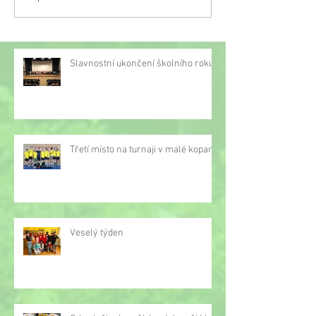
malé kopané
Slavnostní ukončení školního roku
Třetí místo na turnaji v malé kopané
Veselý týden