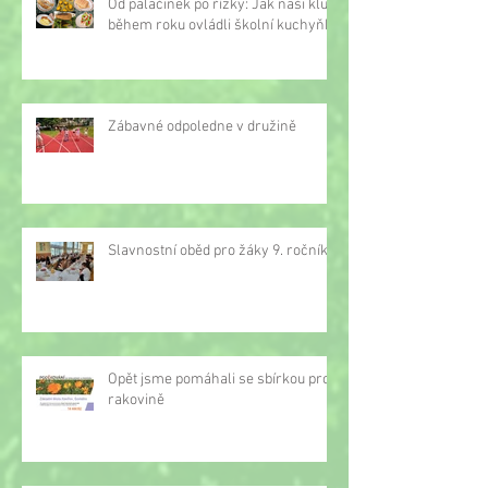
Od palačinek po řízky: Jak naši kluci
během roku ovládli školní kuchyňku
Zábavné odpoledne v družině
Slavnostní oběd pro žáky 9. ročníku
Opět jsme pomáhali se sbírkou proti
rakovině