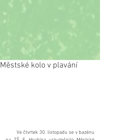
Městské kolo v plavání
        Ve čtvrtek 30. listopadu se v bazénu 
na ZŠ F. Hrubína uskutečnilo Městské 