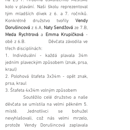
kolo v plavání. Naši školu reprezentoval 
tým mladších dívek z 6. a 7. ročníků. 
Konkrétně družstvo tvořily 
Vendy 
Dorušincová
 z 6.A, 
Naty Sendžová
 ze 7.B, 
Meda Rychtrová
 a 
Emma Krupičková
 - 
obě z 6.B.              Děvčata závodila ve 
třech disciplínách:
1. Individuální - každá plavala 34m 
jedním plaveckým způsobem (znak, prsa, 
kraul)
2. Polohová štafeta 3x34m - opět znak, 
prsa, kraul
3. Štafeta 4x34m volným způsobem
        Soutěžilo celé družstvo a naše 
děvčata se umístila na velmi pěkném 5. 
místě. Jednotlivci se bohužel 
nevyhlašovali, což nás velmi mrzelo, 
protože Vendy Dorušincová zaplavala 