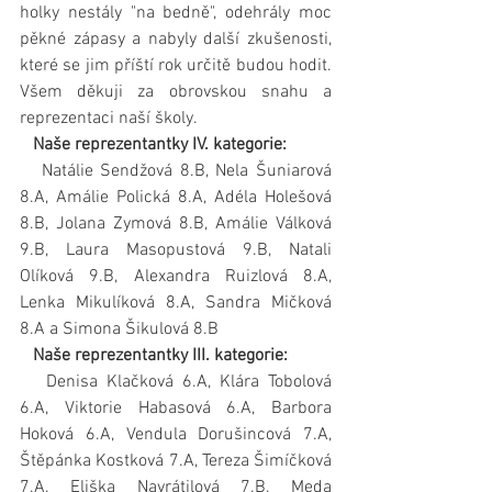
holky nestály "na bedně", odehrály moc 
pěkné zápasy a nabyly další zkušenosti, 
které se jim příští rok určitě budou hodit. 
Všem děkuji za obrovskou snahu a 
reprezentaci naší školy.
   Naše reprezentantky IV. kategorie:
   Natálie Sendžová 8.B, Nela Šuniarová 
8.A, Amálie Polická 8.A, Adéla Holešová 
8.B, Jolana Zymová 8.B, Amálie Válková 
9.B, Laura Masopustová 9.B, Natali 
Olíková 9.B, Alexandra Ruizlová 8.A, 
Lenka Mikulíková 8.A, Sandra Mičková 
8.A a Simona Šikulová 8.B
   Naše reprezentantky III. kategorie:
   Denisa Klačková 6.A, Klára Tobolová 
6.A, Viktorie Habasová 6.A, Barbora 
Hoková 6.A, Vendula Dorušincová 7.A, 
Štěpánka Kostková 7.A, Tereza Šimíčková 
7.A, Eliška Navrátilová 7.B, Meda 