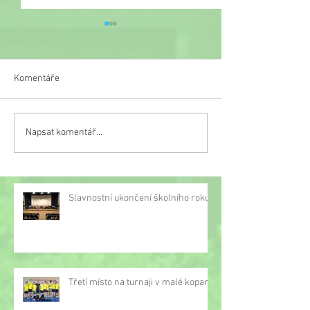
Komentáře
Veselý týden
Napsat komentář...
Třetí místo na turnaji v
malé kopané
Slavnostní ukončení školního roku
Třetí místo na turnaji v malé kopané