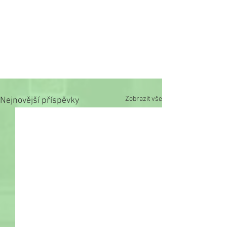
Zobrazit vše
Nejnovější příspěvky