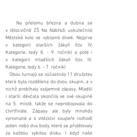
   Na přelomu března a dubna se 
v tělocvičně ZŠ Na Nábřeží uskutečnilo 
Městské kolo ve vybíjené dívek. Nejprve 
v kategorii starších žákyň (tzv. IV. 
Kategorie, tedy 8. - 9. ročník) a poté i 
v kategorii mladších žákyň (tzv. III. 
Kategorie, tedy 6. - 7. ročník)
   Obou turnajů se zúčastnilo 11 družstev, 
která byla rozdělena do dvou skupin, a v 
nichž probíhaly vzájemné zápasy. Mladší 
i starší děvčata skončila ve své skupině 
na 5. místě, takže se neprobojovala do 
čtvrtfinále. Zápasy ale byly mnohdy 
vyrovnané a o vítězství soupeře rozhodl 
jeden nebo dva body, které se přidělovaly 
za každou vybitou dívku. I když naše 