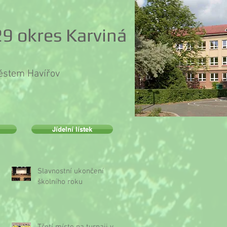
9 okres Karviná
městem Havířov
Jídelní lístek
Slavnostní ukončení
školního roku