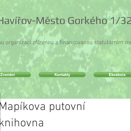
 Havířov-Město Gorkého 1/32
ou organizací zřízenou a financovanou statutárním 
Zvonění
Kontakty
Ekoškola
Mapíkova putovní
knihovna