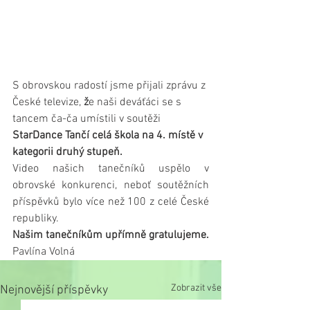
S obrovskou radostí jsme přijali zprávu z 
České televize, 
ž
e naši deváťáci se s 
tancem ča-ča umístili v soutěži
StarDance Tančí celá škola na 4. místě v 
kategorii druhý stupeň.
Video našich tanečníků uspělo v 
obrovské konkurenci, neboť soutěžních 
příspěvků bylo více než 100 z celé České 
republiky. 
Našim tanečníkům upřímně gratulujeme.
Pavlína Volná
Zobrazit vše
Nejnovější příspěvky