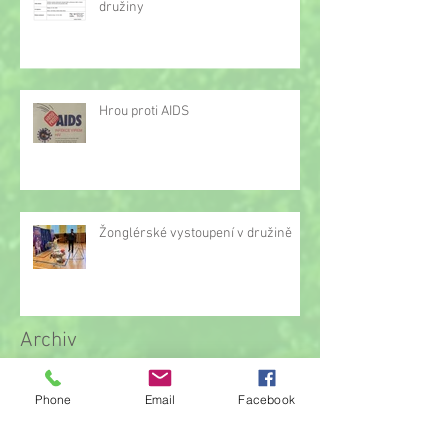
družiny
Hrou proti AIDS
Žonglérské vystoupení v družině
Archiv
Phone
Email
Facebook
červen 2026
(23)
23 příspěvků
květen 2026
(14)
14 příspěvků
duben 2026
(14)
14 příspěvků