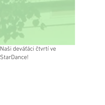
Naši deváťáci čtvrtí ve
StarDance!