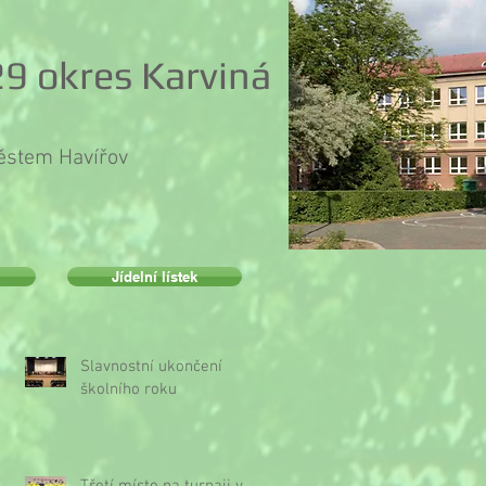
9 okres Karviná
městem Havířov
Jídelní lístek
Slavnostní ukončení
školního roku