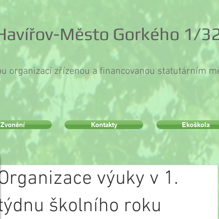
 Havířov-Město Gorkého 1/32
ou organizací zřízenou a financovanou statutárním 
Zvonění
Kontakty
Ekoškola
Organizace výuky v 1.
týdnu školního roku