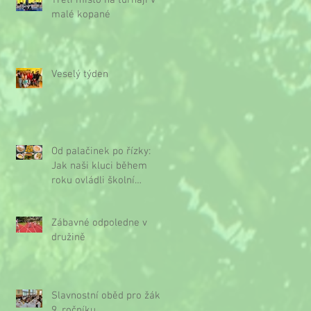
Třetí místo na turnaji v
malé kopané
Veselý týden
Od palačinek po řízky:
Jak naši kluci během
roku ovládli školní
kuchyňku
Zábavné odpoledne v
družině
Slavnostní oběd pro žáky
9. ročníku