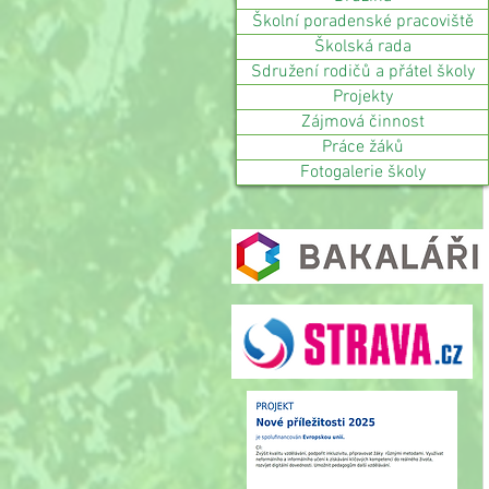
Školní poradenské pracoviště
Školská rada
Sdružení rodičů a přátel školy
Projekty
Zájmová činnost
Práce žáků
Fotogalerie školy