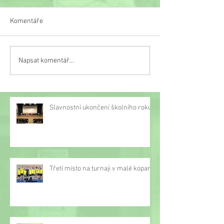
Komentáře
Veselý týden
Napsat komentář...
Třetí místo na turnaji v
malé kopané
Slavnostní ukončení školního roku
Třetí místo na turnaji v malé kopané