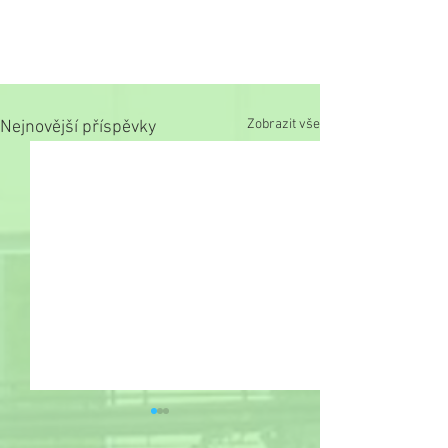
Zobrazit vše
Nejnovější příspěvky