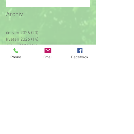
Archiv
červen 2026
(23)
23 příspěvků
květen 2026
(14)
14 příspěvků
duben 2026
(14)
14 příspěvků
březen 2026
(22)
22 příspěvků
Phone
Email
Facebook
únor 2026
(6)
6 příspěvků
leden 2026
(9)
9 příspěvků
prosinec 2025
(11)
11 příspěvků
listopad 2025
(14)
14 příspěvků
říjen 2025
(11)
11 příspěvků
září 2025
(1)
1 příspěvek
srpen 2025
(2)
2 příspěvky
červenec 2025
(1)
1 příspěvek
červen 2025
(8)
8 příspěvků
květen 2025
(17)
17 příspěvků
duben 2025
(13)
13 příspěvků
březen 2025
(11)
11 příspěvků