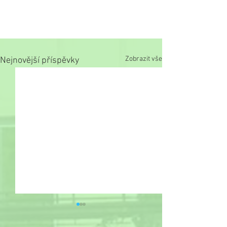
Zobrazit vše
Nejnovější příspěvky