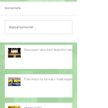
Komentáře
Veselý týden
Napsat komentář...
Třetí místo na turnaji v
malé kopané
Slavnostní ukončení školního roku
Třetí místo na turnaji v malé kopané
Veselý týden