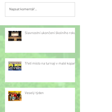
Napsat komentář...
Třetí místo na turnaji v
malé kopané
Slavnostní ukončení školního roku
Třetí místo na turnaji v malé kopané
Veselý týden