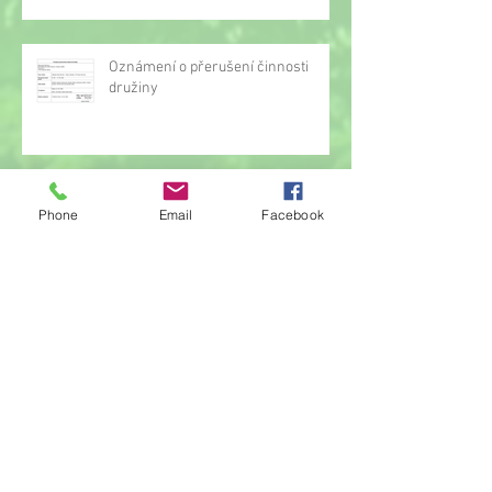
Oznámení o přerušení činnosti
družiny
Hrou proti AIDS
Phone
Email
Facebook
Žonglérské vystoupení v družině
Archiv