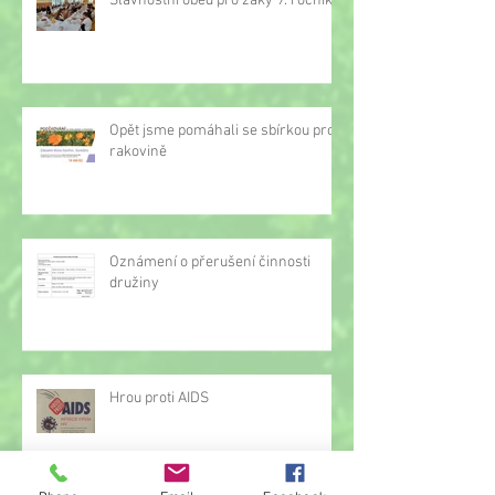
Slavnostní oběd pro žáky 9. ročníku
Opět jsme pomáhali se sbírkou proti
rakovině
Oznámení o přerušení činnosti
družiny
Hrou proti AIDS