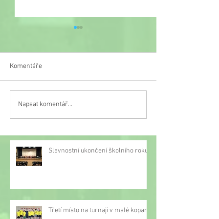
Komentáře
Veselý týden
Napsat komentář...
Třetí místo na turnaji v
malé kopané
Slavnostní ukončení školního roku
Třetí místo na turnaji v malé kopané