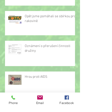
Opět jsme pomáhali se sbírkou proti
rakovině
Oznámení o přerušení činnosti
družiny
Hrou proti AIDS
Phone
Email
Facebook
Žonglérské vystoupení v družině