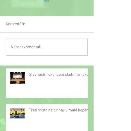
Komentáře
Veselý týden
Napsat komentář...
Třetí místo na turnaji v
malé kopané
Slavnostní ukončení školního roku
Třetí místo na turnaji v malé kopané