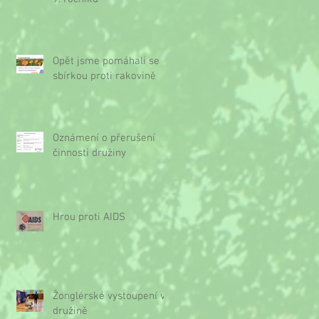
Opět jsme pomáhali se
sbírkou proti rakovině
Oznámení o přerušení
činnosti družiny
Hrou proti AIDS
Žonglérské vystoupení v
družině