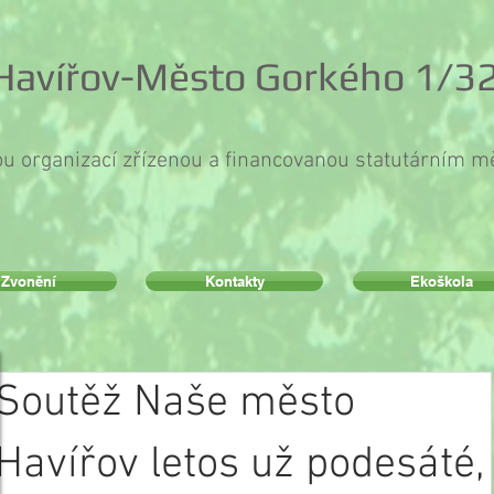
 Havířov-Město Gorkého 1/32
ou organizací zřízenou a financovanou statutárním 
Zvonění
Kontakty
Ekoškola
Soutěž Naše město
Havířov letos už podesáté,