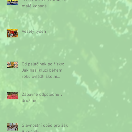
Třetí místo na turnaji v
malé kopané
Veselý týden
Od palačinek po řízky:
Jak naši kluci během
roku ovládli školní
kuchyňku
Zábavné odpoledne v
družině
Slavnostní oběd pro žáky
9. ročníku