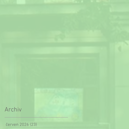
Archiv
červen 2026
(23)
23 příspěvků