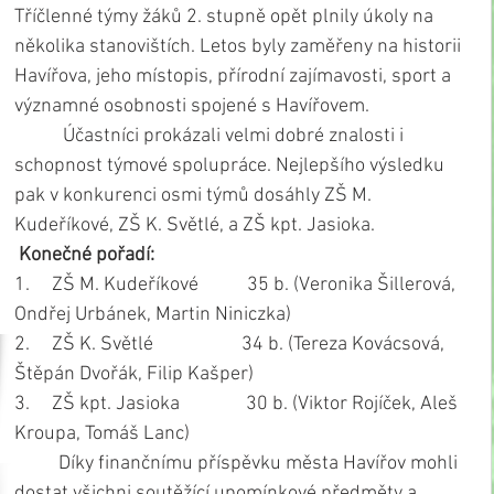
Tříčlenné týmy žáků 2. stupně opět plnily úkoly na 
několika stanovištích. Letos byly zaměřeny na historii 
Havířova, jeho místopis, přírodní zajímavosti, sport a 
významné osobnosti spojené s Havířovem.
           Účastníci prokázali velmi dobré znalosti i 
schopnost týmové spolupráce. Nejlepšího výsledku 
pak v konkurenci osmi týmů dosáhly ZŠ M. 
Kudeříkové, ZŠ K. Světlé, a ZŠ kpt. Jasioka.
 Konečné pořadí:
1.     ZŠ M. Kudeříkové           35 b. (Veronika Šillerová, 
Ondřej Urbánek, Martin Niniczka)
2.     ZŠ K. Světlé                    34 b. (Tereza Kovácsová, 
Štěpán Dvořák, Filip Kašper)
3.     ZŠ kpt. Jasioka               30 b. (Viktor Rojíček, Aleš 
Kroupa, Tomáš Lanc) 
          Díky finančnímu příspěvku města Havířov mohli 
dostat všichni soutěžící upomínkové předměty a 