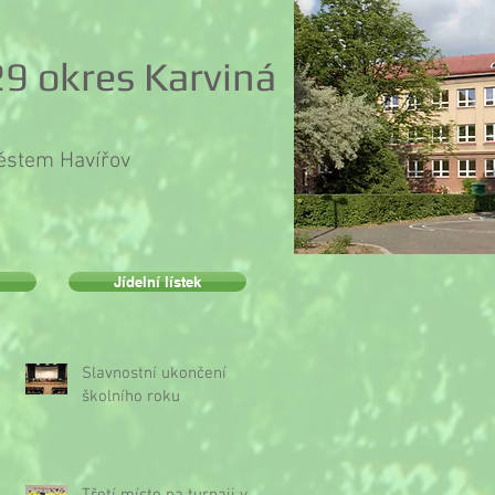
9 okres Karviná
městem Havířov
Jídelní lístek
Slavnostní ukončení
školního roku