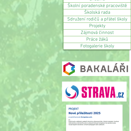
Školní poradenské pracoviště
Školská rada
Sdružení rodičů a přátel školy
Projekty
Zájmová činnost
Práce žáků
Fotogalerie školy