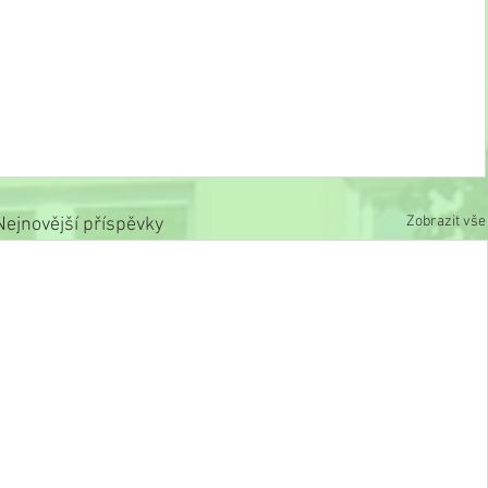
Zobrazit vše
Nejnovější příspěvky