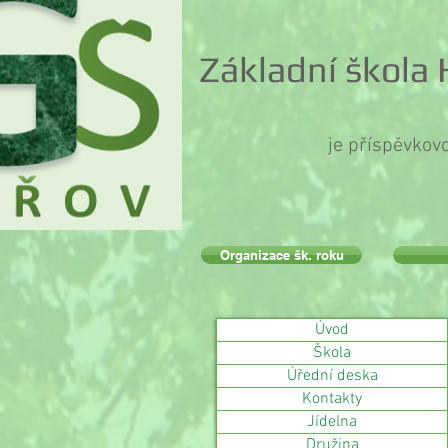
Základní škola
je příspěvkov
Organizace šk. roku
Úvod
Škola
Úřední deska
Kontakty
Jídelna
Družina