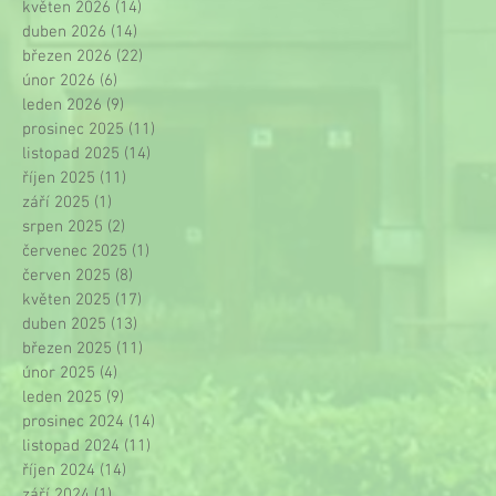
květen 2026
(14)
14 příspěvků
duben 2026
(14)
14 příspěvků
březen 2026
(22)
22 příspěvků
únor 2026
(6)
6 příspěvků
leden 2026
(9)
9 příspěvků
prosinec 2025
(11)
11 příspěvků
listopad 2025
(14)
14 příspěvků
říjen 2025
(11)
11 příspěvků
září 2025
(1)
1 příspěvek
srpen 2025
(2)
2 příspěvky
červenec 2025
(1)
1 příspěvek
červen 2025
(8)
8 příspěvků
květen 2025
(17)
17 příspěvků
duben 2025
(13)
13 příspěvků
březen 2025
(11)
11 příspěvků
únor 2025
(4)
4 příspěvky
leden 2025
(9)
9 příspěvků
prosinec 2024
(14)
14 příspěvků
listopad 2024
(11)
11 příspěvků
říjen 2024
(14)
14 příspěvků
září 2024
(1)
1 příspěvek