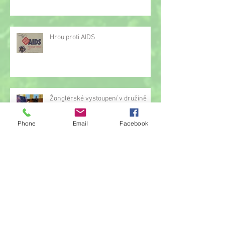
Hrou proti AIDS
Žonglérské vystoupení v družině
Phone
Email
Facebook
Archiv
červen 2026
(23)
23 příspěvků
květen 2026
(14)
14 příspěvků
duben 2026
(14)
14 příspěvků
březen 2026
(22)
22 příspěvků