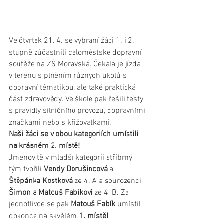
Ve čtvrtek 21. 4. se vybraní žáci 1. i 2. 
stupně zúčastnili celoměstské dopravní 
soutěže na ZŠ Moravská. Čekala je jízda 
v terénu s plněním různých úkolů s 
dopravní tématikou, ale také praktická 
část zdravovědy. Ve škole pak řešili testy 
s pravidly silničního provozu, dopravními 
značkami nebo s křižovatkami.
Naši žáci se v obou kategoriích umístili 
na krásném 2. místě!
Jmenovitě v mladší kategorii stříbrný 
tým tvořili 
Vendy Dorušincová 
a 
Štěpánka Kostková
 ze 4. A a sourozenci 
Šimon a Matouš Fabíkovi
 ze 4. B. Za 
jednotlivce se pak 
Matouš Fabík
 umístil 
dokonce na skvělém 
1. místě!