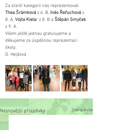
Za starší kategorii nás reprezentovali 
Thea Šrámková 
z 6. B, 
Inés Řeřuchová
 z 
8. A, 
Vojta Kiela
r z 8. B a 
Štěpán Smyček
z 9. A.
Všem ještě jednou gratulujeme a 
děkujeme za úspěšnou reprezentaci 
školy.
D. Hejdová
Zobrazit vše
Nejnovější příspěvky