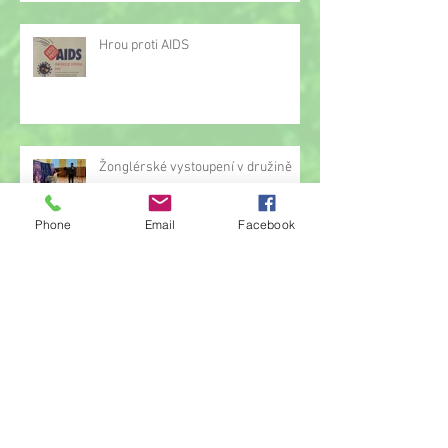
Hrou proti AIDS
Žonglérské vystoupení v družině
Phone
Email
Facebook
Archiv
červen 2026
(23)
23 příspěvků
květen 2026
(14)
14 příspěvků
duben 2026
(14)
14 příspěvků
březen 2026
(22)
22 příspěvků
únor 2026
(6)
6 příspěvků
leden 2026
(9)
9 příspěvků