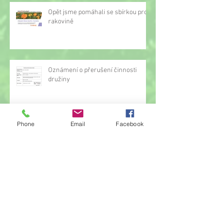
Opět jsme pomáhali se sbírkou proti
rakovině
Oznámení o přerušení činnosti
družiny
Phone
Email
Facebook
Hrou proti AIDS
Žonglérské vystoupení v družině