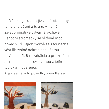
     Vánoce jsou sice již za námi, ale my 
jsme si s dětmi z 5. a 6. A na ně 
zavzpomínali ve výtvarné výchově. 
Vánoční stromečky se většině moc 
povedly. Při jejich tvorbě se žáci nechali 
vést libovolně nakreslenou čarou.
     Ale ani 5. B nezahálela a pro změnu 
se nechala inspirovat zimou a jejími 
typickými opeřenci.
A jak se nám to povedlo, posuďte sami.