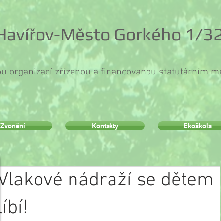
 Havířov-Město Gorkého 1/32
ou organizací zřízenou a financovanou statutárním 
Zvonění
Kontakty
Ekoškola
Vlakové nádraží se dětem
líbí!