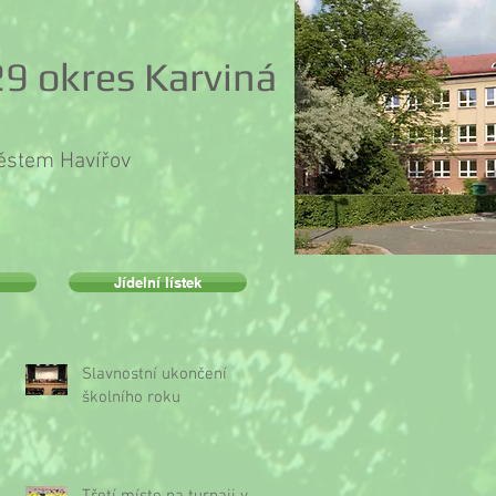
9 okres Karviná
městem Havířov
Jídelní lístek
Slavnostní ukončení
školního roku