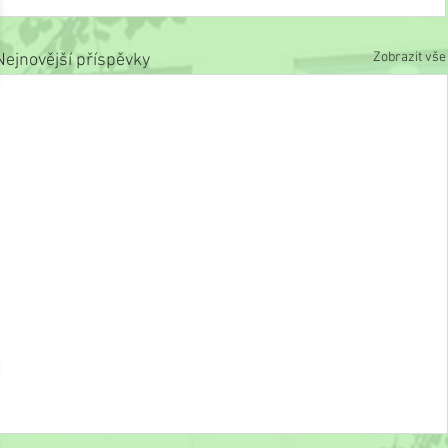
Zobrazit vše
Nejnovější příspěvky