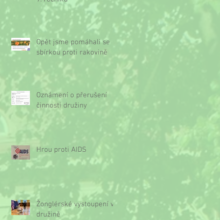
Opět jsme pomáhali se
sbírkou proti rakovině
Oznámení o přerušení
činnosti družiny
Hrou proti AIDS
Žonglérské vystoupení v
družině