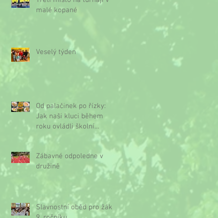
Třetí místo na turnaji v
malé kopané
Veselý týden
Od palačinek po řízky:
Jak naši kluci během
roku ovládli školní
kuchyňku
Zábavné odpoledne v
družině
Slavnostní oběd pro žáky
9. ročníku