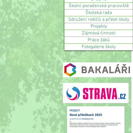
Školní poradenské pracoviště
Školská rada
Sdružení rodičů a přátel školy
Projekty
Zájmová činnost
Práce žáků
Fotogalerie školy