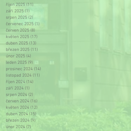
říjen 2025
(11)
11 příspěvků
září 2025
(1)
1 příspěvek
srpen 2025
(2)
2 příspěvky
červenec 2025
(1)
1 příspěvek
červen 2025
(8)
8 příspěvků
květen 2025
(17)
17 příspěvků
duben 2025
(13)
13 příspěvků
březen 2025
(11)
11 příspěvků
únor 2025
(4)
4 příspěvky
leden 2025
(9)
9 příspěvků
prosinec 2024
(14)
14 příspěvků
listopad 2024
(11)
11 příspěvků
říjen 2024
(14)
14 příspěvků
září 2024
(1)
1 příspěvek
srpen 2024
(2)
2 příspěvky
červen 2024
(16)
16 příspěvků
květen 2024
(12)
12 příspěvků
duben 2024
(15)
15 příspěvků
březen 2024
(9)
9 příspěvků
únor 2024
(7)
7 příspěvků