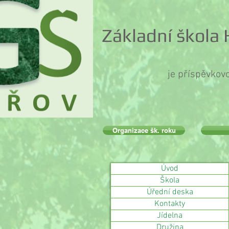
Základní škola
je příspěvkov
Organizace šk. roku
Úvod
Škola
Úřední deska
Kontakty
Jídelna
Družina