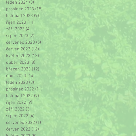
leden 2024
(3)
3 příspěvky
prosinec 2023
(15)
15 příspěvků
listopad 2023
(9)
9 příspěvků
říjen 2023
(11)
11 příspěvků
září 2023
(4)
4 příspěvky
srpen 2023
(2)
2 příspěvky
červenec 2023
(5)
5 příspěvků
červen 2023
(16)
16 příspěvků
květen 2023
(13)
13 příspěvků
duben 2023
(8)
8 příspěvků
březen 2023
(12)
12 příspěvků
únor 2023
(14)
14 příspěvků
leden 2023
(3)
3 příspěvky
prosinec 2022
(11)
11 příspěvků
listopad 2022
(9)
9 příspěvků
říjen 2022
(9)
9 příspěvků
září 2022
(3)
3 příspěvky
srpen 2022
(4)
4 příspěvky
červenec 2022
(1)
1 příspěvek
červen 2022
(12)
12 příspěvků
květen 2022
(5)
5 příspěvků