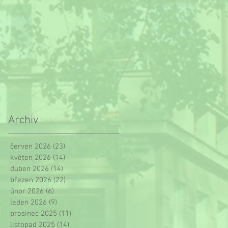
Archiv
červen 2026
(23)
23 příspěvků
květen 2026
(14)
14 příspěvků
duben 2026
(14)
14 příspěvků
březen 2026
(22)
22 příspěvků
únor 2026
(6)
6 příspěvků
leden 2026
(9)
9 příspěvků
prosinec 2025
(11)
11 příspěvků
listopad 2025
(14)
14 příspěvků