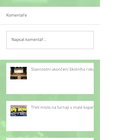
Komentáře
Kulturní vystoup
Napsat komentář...
Desátý ročník literární
v DPS Mládežnic
soutěže o čertech byl
vyhlášen
Slavnostní ukončení školního roku
Třetí místo na turnaji v malé kopané