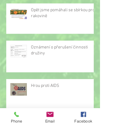
Opět jsme pomáhali se sbírkou proti
rakovině
Oznámení o přerušení činnosti
družiny
Hrou proti AIDS
Phone
Email
Facebook
Žonglérské vystoupení v družině