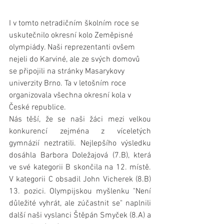
I v tomto netradičním školním roce se 
uskutečnilo okresní kolo Zeměpisné 
olympiády. Naši reprezentanti ovšem 
nejeli do Karviné, ale ze svých domovů 
se připojili na stránky Masarykovy 
univerzity Brno. Ta v letošním roce 
organizovala všechna okresní kola v 
České republice. 
Nás těší, že se naši žáci mezi velkou 
konkurencí zejména z víceletých 
gymnázií neztratili. Nejlepšího výsledku 
dosáhla Barbora Doležajová (7.B), která 
ve své kategorii B skončila na 12. místě. 
V kategorii C obsadil John Vicherek (8.B) 
13. pozici. Olympijskou myšlenku "Není 
důležité vyhrát, ale zúčastnit se" naplnili 
další naši vyslanci Štěpán Smyček (8.A) a 