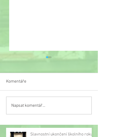
Komentáře
Veselý týden
Napsat komentář...
Třetí místo na turnaji v
malé kopané
Slavnostní ukončení školního roku