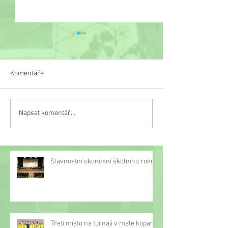
Komentáře
Veselý týden
Napsat komentář...
Třetí místo na turnaji v
malé kopané
Slavnostní ukončení školního roku
Třetí místo na turnaji v malé kopané