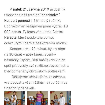
      V 
pátek 21. června 2019 
proběhl v 
tělocvičně náš tradiční 
charitativní 
Koncert pomoci
 (již třináctý ročník). 
Dobrovolným vstupným jsme vybrali 
10 
000 korun
. Ty letos věnujeme 
Centru 
Paraple
, které poskytuje pomoc 
ochrnutým lidem s poškozením míchy.
      Koncert trval 90 minut, bylo v něm 
na 30 čísel – zpěv, tanec, scénky, 
básničky i sport. Děti naší školy v nich 
opět předvedly své rozličné dovednosti a 
byly odměněny obrovským potleskem.
        Děkujeme účinkujícím za odvahu 
vystupovat a všem žákům a rodičům za 
finanční příspěvek.