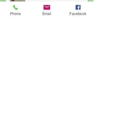
Phone
Email
Facebook
Žonglérské vystoupení v družině
Archiv
červen 2026
(23)
23 příspěvků
květen 2026
(14)
14 příspěvků
duben 2026
(14)
14 příspěvků
březen 2026
(22)
22 příspěvků
únor 2026
(6)
6 příspěvků
leden 2026
(9)
9 příspěvků
prosinec 2025
(11)
11 příspěvků
listopad 2025
(14)
14 příspěvků
říjen 2025
(11)
11 příspěvků