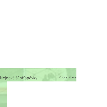
Zobrazit vše
Nejnovější příspěvky