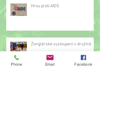
Hrou proti AIDS
Žonglérské vystoupení v družině
Phone
Email
Facebook
Archiv
červen 2026
(23)
23 příspěvků
květen 2026
(14)
14 příspěvků
duben 2026
(14)
14 příspěvků
březen 2026
(22)
22 příspěvků
únor 2026
(6)
6 příspěvků
leden 2026
(9)
9 příspěvků
prosinec 2025
(11)
11 příspěvků