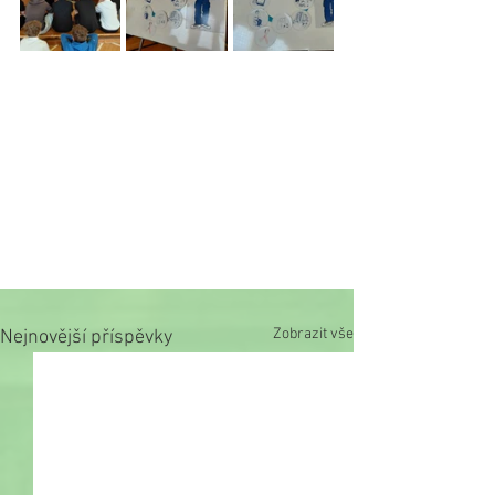
Zobrazit vše
Nejnovější příspěvky