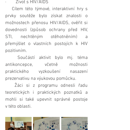
·        Život s HIV/AIDS
   Cílem této týmové, interaktivní hry s 
prvky soutěže bylo získat znalosti o 
možnostech přenosu HIV/AIDS, ověřit si 
dovednosti (způsob ochrany před HIV, 
STI, nechtěným otěhotněním) a 
přemýšlet o vlastních postojích k HIV 
pozitivním.
   Součástí aktivit bylo mj. téma 
antikoncepce, včetně možnosti 
praktického vyzkoušení nasazení 
prezervativu na výukovou pomůcku.
   Žáci si z programu odnesli řadu 
teoretických i praktických poznatků a 
mohli si také upevnit správné postoje 
v této oblasti.