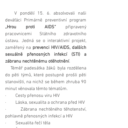
   V pondělí 15. 6. absolvovali naši 
deváťáci Primárně preventivní program 
„Hrou proti AIDS“
 připravený 
pracovnicemi Státního zdravotního 
ústavu. Jedná se o interaktivní projekt, 
zaměřený na 
prevenci HIV/AIDS, dalších 
sexuálně přenosných infekcí (STI) a 
zábranu nechtěnému otěhotnění
.
   Téměř padesátka žáků byla rozdělena 
do pěti týmů, které postupně prošli pěti 
stanovišti, na nichž se během zhruba 90 
minut věnovala těmto tématům.
·        Cesty přenosu viru HIV
·        Láska, sexualita a ochrana před HIV
·        Zábrana nechtěného těhotenství, 
pohlavně přenosných infekcí a HIV
·        Sexualita řečí těla