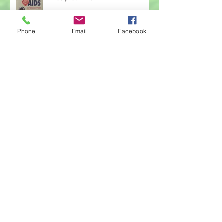
Phone
Email
Facebook
Žonglérské vystoupení v družině
Archiv
červen 2026
(23)
23 příspěvků
květen 2026
(14)
14 příspěvků
duben 2026
(14)
14 příspěvků
březen 2026
(22)
22 příspěvků
únor 2026
(6)
6 příspěvků
leden 2026
(9)
9 příspěvků
prosinec 2025
(11)
11 příspěvků
listopad 2025
(14)
14 příspěvků