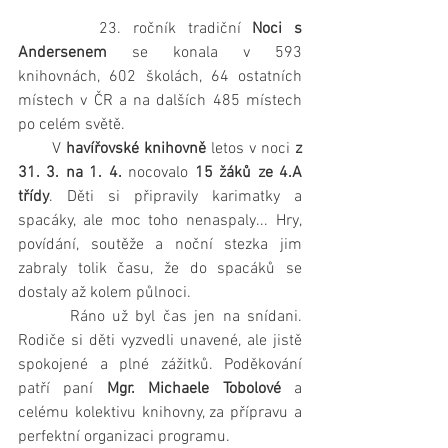
       23. ročník tradiční 
Noci s 
Andersenem
 se konala v 593 
knihovnách, 602 školách, 64 ostatních 
místech v ČR a na dalších 485 místech 
po celém světě. 
       V 
havířovské knihovně
 letos v noci 
z 
31. 3. na 1. 4.
 nocovalo 
15 žáků ze 4.A 
třídy
. Děti si připravily karimatky a 
spacáky, ale moc toho nenaspaly... Hry, 
povídání, soutěže a noční stezka jim 
zabraly tolik času, že do spacáků se 
dostaly až kolem půlnoci. 
       Ráno už byl čas jen na snídani. 
Rodiče si děti vyzvedli unavené, ale jistě 
spokojené a plné zážitků. Poděkování 
patří paní
 Mgr. Michaele Tobolové 
a 
celému kolektivu knihovny, za přípravu a 
perfektní organizaci programu.