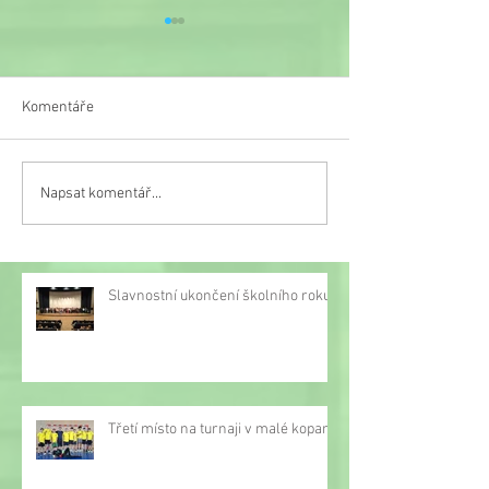
Komentáře
Veselý týden
Napsat komentář...
Třetí místo na turnaji v
malé kopané
Slavnostní ukončení školního roku
Třetí místo na turnaji v malé kopané