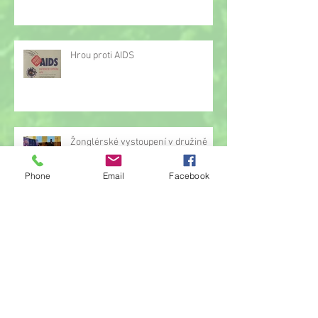
Hrou proti AIDS
Žonglérské vystoupení v družině
Phone
Email
Facebook
Archiv
červen 2026
(23)
23 příspěvků
květen 2026
(14)
14 příspěvků
duben 2026
(14)
14 příspěvků
březen 2026
(22)
22 příspěvků