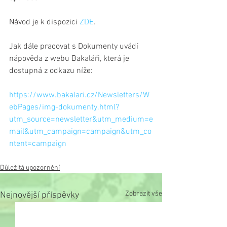
Návod je k dispozici 
ZDE
.
Jak dále pracovat s Dokumenty uvádí 
nápověda z webu Bakaláři, která je 
dostupná z odkazu níže:
https://www.bakalari.cz/Newsletters/W
ebPages/img-dokumenty.html?
utm_source=newsletter&utm_medium=e
mail&utm_campaign=campaign&utm_co
ntent=campaign
Důležitá upozornění
Zobrazit vše
Nejnovější příspěvky