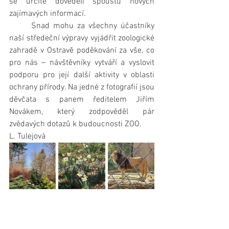
se určitě dověděli spoustu nových 
zajímavých informací.
      Snad mohu za všechny účastníky 
naší středeční výpravy vyjádřit zoologické 
zahradě v Ostravě poděkování za vše, co 
pro nás – návštěvníky vytváří a vyslovit 
podporu pro její další aktivity v oblasti 
ochrany přírody. Na jedné z fotografií jsou 
děvčata s panem ředitelem Jiřím 
Novákem, který zodpověděl pár 
zvědavých dotazů k budoucnosti ZOO.
L. Tulejová