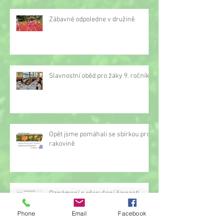
Zábavné odpoledne v družině
Slavnostní oběd pro žáky 9. ročníku
Opět jsme pomáhali se sbírkou proti
rakovině
Oznámení o přerušení činnosti
družiny
Phone
Email
Facebook