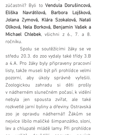
zúčastnil? Byli to 
Vendula Dorušincová, 
Eliška Navrátilová, Barbora Lojšková, 
Jolana Zymová, Klára Szokalová, Natali 
Olíková, Nela Borková, Benjamin Vašek a 
Michael Chlebek
, všichni z 6., 7. a 8. 
ročníku.
      Spolu se soutěžícími žáky se ve 
středu 20.3. do zoo vydaly také třídy 3.B 
a 4.A. Pro žáky byly připraveny pracovní 
listy, takže museli být při prohlídce velmi 
pozorní, aby úkoly správně vyřešili. 
Zoologickou zahradu si děti prošly 
v nádherném slunečném počasí, k vidění 
nebyla jen spousta zvířat, ale také 
rozkvetlé jarní byliny a dřeviny. Ostravská 
zoo je opravdu nádherná!! Žákům se 
nejvíce líbilo maličké šimpanzátko, sloni, 
lev a chlupaté mládě lamy. Při prohlídce 