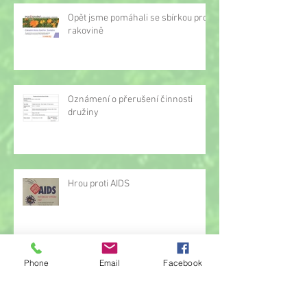
Opět jsme pomáhali se sbírkou proti
rakovině
Oznámení o přerušení činnosti
družiny
Hrou proti AIDS
Phone
Email
Facebook
Žonglérské vystoupení v družině