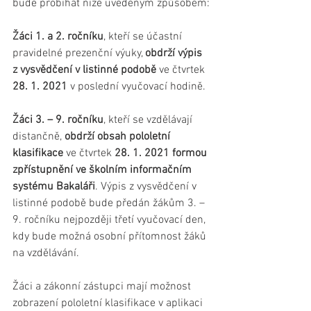
bude probíhat níže uvedeným způsobem:
Žáci 1. a 2. ročníku
, kteří se účastní 
pravidelné prezenční výuky, 
obdrží výpis 
z vysvědčení v listinné podobě
 ve čtvrtek
28. 1. 2021
 v poslední vyučovací hodině.
Žáci 3. – 9. ročníku
, kteří se vzdělávají 
distančně, 
obdrží obsah pololetní 
klasifikace
 ve čtvrtek 
28. 1. 2021 formou 
zpřístupnění ve školním informačním 
systému Bakaláři
. Výpis z vysvědčení v 
listinné podobě bude předán žákům 3. – 
9. ročníku nejpozději třetí vyučovací den, 
kdy bude možná osobní přítomnost žáků 
na vzdělávání. 
Žáci a zákonní zástupci mají možnost 
zobrazení pololetní klasifikace v aplikaci 