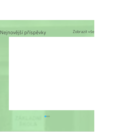
Zobrazit vše
Nejnovější příspěvky