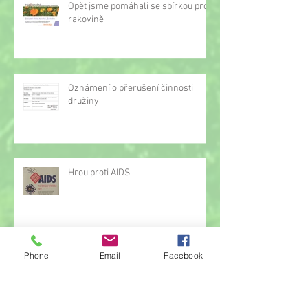
Opět jsme pomáhali se sbírkou proti
rakovině
Oznámení o přerušení činnosti
družiny
Hrou proti AIDS
Phone
Email
Facebook
Žonglérské vystoupení v družině