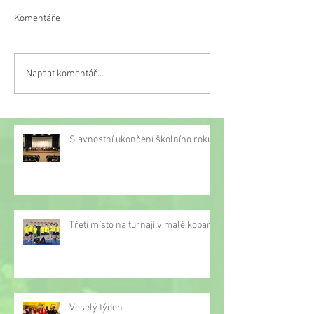
Komentáře
Veselý týden
Napsat komentář...
Třetí místo na turnaji v
malé kopané
Slavnostní ukončení školního roku
Třetí místo na turnaji v malé kopané
Veselý týden