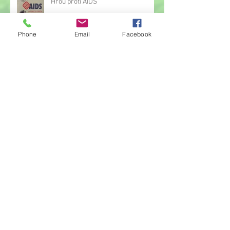
Hrou proti AIDS
Phone
Email
Facebook
Žonglérské vystoupení v družině
Archiv
červen 2026
(23)
23 příspěvků
květen 2026
(14)
14 příspěvků
duben 2026
(14)
14 příspěvků
březen 2026
(22)
22 příspěvků
únor 2026
(6)
6 příspěvků
leden 2026
(9)
9 příspěvků
prosinec 2025
(11)
11 příspěvků