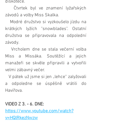
diskotéce.
   Čtvrtek byl ve znamení lyžařských 
závodů a volby Miss Skalka.
   Modré družstvo si vyzkoušelo jízdu na 
krátkých lyžích "snowblades". Ostatní 
družstva se připravovala na odpolední 
závody.
   Vrcholem dne se stala večerní volba 
Miss a Missáka. Soutěžící a jejich 
manažeři se skvěle připravili a vytvořili 
velmi zábavný večer.
   V pátek už jsme si jen „lehce“ zalyžovali 
a odpoledne se úspěšně vrátili do 
Havířova.
VIDEO Z 3. - 6. DNE:
https://www.youtube.com/watch?
v=HQlRkezNwzw